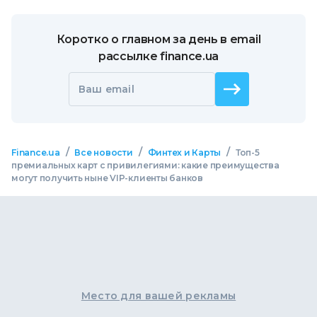
Коротко о главном за день в email
рассылке finance.ua
Ваш email
/
/
/
Finance.ua
Все новости
Финтех и Карты
Топ-5
премиальных карт с привилегиями: какие преимущества
могут получить ныне VIP-клиенты банков
Место для вашей рекламы