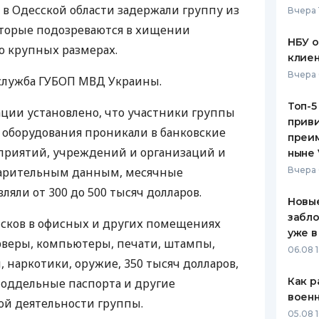
в Одесской области задержали группу из
Вчера 
ЕЖЕМЕСЯЧНЫЙ ОБЗОР
ПУТЕВО
оторые подозреваются в хищении
КЕШБЭКА
СТРАХО
НБУ 
о крупных размерах.
клиен
ПУТЕВОДИТЕЛИ ПО
ВСЕ СТ
Вчера 
-служба ГУБОП МВД Украины.
БАНКОВСКИМ КАРТАМ
СТРАХО
Топ-5
ции установлено, что участники группы
приви
ОТЗЫВЫ
 оборудования проникали в банковские
КОМПАН
преим
приятий, учреждений и организаций и
ныне 
ДОСТАВ
варительным данным, месячные
Вчера 
вляли от 300 до 500 тысяч долларов.
КОНТАК
Новые
забло
ысков в офисных и других помещениях
уже в
рверы, компьютеры, печати, штампы,
06.08 1
 наркотики, оружие, 350 тысяч долларов,
Как р
оддельные паспорта и другие
воен
ой деятельности группы.
05.08 1