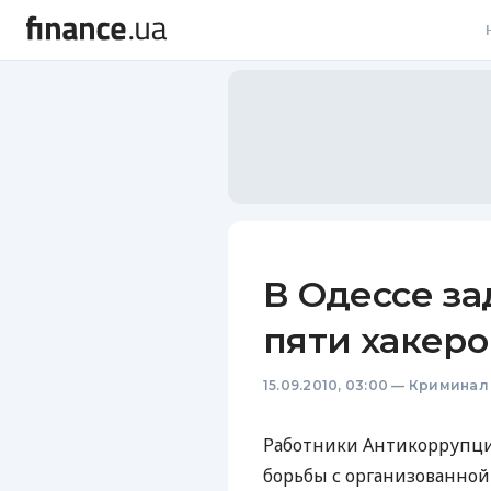
В
В
Л
А
Н
В Одессе за
С
пяти хакеро
П
15.09.2010, 03:00
—
Криминал
Т
Р
Работники Антикоррупци
борьбы с организованно