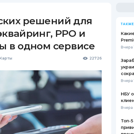
ских решений для
ТАКЖЕ
эквайринг, РРО и
Какие
Premi
ы в одном сервисе
Вчера 
 Карты
22726
Зараб
украи
сокра
Вчера 
НБУ 
клиен
Вчера 
Топ-5
приви