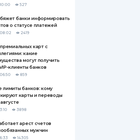
10:00
527
ДИТЕЛИ ПО
ВАНИЮ
обяжет банки информировать
тов о статусе платежей
РАХОВЫЕ ПОЛИСЫ
08:02
2419
ВЫЕ КОМПАНИИ
 премиальных карт с
легиями: какие
 О СТРАХОВЫХ
ИЯХ
ущества могут получить
VIP-клиенты банков
КА И ОПЛАТА
06:50
859
ТЫ
 лимиты банков: кому
кируют карты и переводы
 августе
3:10
3898
аботает арест счетов
нообязанных мужчин
6:33
14305