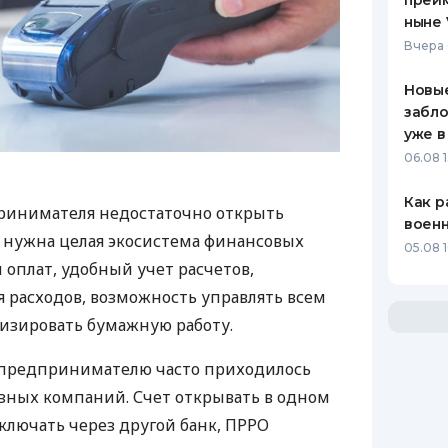
преим
ныне 
Вчера 
Новые
забло
уже в
06.08 1
Как р
ринимателя недостаточно открыть
воен
у нужна целая экосистема финансовых
05.08 1
 оплат, удобный учет расчетов,
 расходов, возможность управлять всем
изировать бумажную работу.
д предпринимателю часто приходилось
азных компаний. Счет открывать в одном
ключать через другой банк, ПРРО