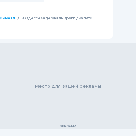
/
иминал
В Одессе задержали группу из пяти
Место для вашей рекламы