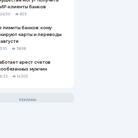
ущества могут получить
VIP-клиенты банков
06:50
859
 лимиты банков: кому
кируют карты и переводы
 августе
3:10
3898
аботает арест счетов
нообязанных мужчин
6:33
14305