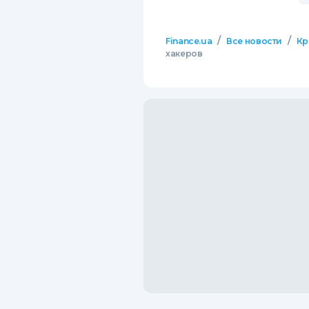
/
/
Finance.ua
Все новости
Кр
хакеров