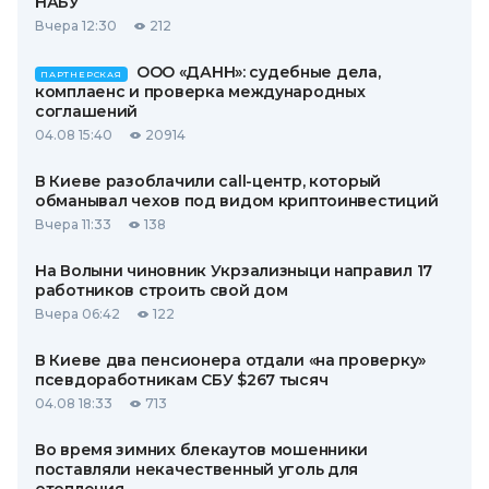
НАБУ
Вчера 12:30
212
ООО «ДАНН»: судебные дела,
ПАРТНЕРСКАЯ
комплаенс и проверка международных
соглашений
04.08 15:40
20914
В Киеве разоблачили call-центр, который
обманывал чехов под видом криптоинвестиций
Вчера 11:33
138
На Волыни чиновник Укрзализныци направил 17
работников строить свой дом
Вчера 06:42
122
В Киеве два пенсионера отдали «на проверку»
псевдоработникам СБУ $267 тысяч
04.08 18:33
713
Во время зимних блекаутов мошенники
поставляли некачественный уголь для