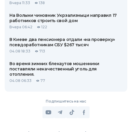
Вчера 11:33
138
На Волыни чиновник Укрзализныци направил 17
работников строить свой дом
Вчера 06:42
122
В Киеве два пенсионера отдали «на проверку»
псевдоработникам СБУ $267 тысяч
04.08 18:33
713
Во время зимних блекаутов мошенники
поставляли некачественный уголь для
отопления.
04.08 06:33
77
Подпишитесь на нас