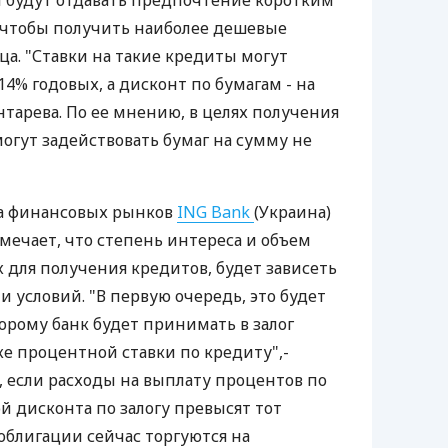
ы будут отдавать предпочтение коротким
 чтобы получить наиболее дешевые
яца. "Ставки на такие кредиты могут
14% годовых, а дисконт по бумагам - на
онтарева. По ее мнению, в целях получения
огут задействовать бумаг на сумму не
за финансовых рынков
ING Bank
(Украина)
ечает, что степень интереса и объем
 для получения кредитов, будет зависеть
 условий. "В первую очередь, это будет
торому банк будет принимать в залог
же процентной ставки по кредиту",-
ь, если расходы на выплату процентов по
й дисконта по залогу превысят тот
облигации сейчас торгуются на