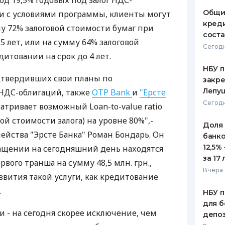
од 19,5% годовых под залог НДС-
Общи
ии с условиями программы, клиенты могут
креди
у 72% залоговой стоимости бумаг при
соста
5 лет, или на сумму 64% залоговой
Сегодн
итовании на срок до 4 лет.
НБУ п
одтвердивших свои планы по
закр
Лепу
 НДС-облигаций, также
OTP Bank
и
"Ерсте
Сегодн
матривает возможный Loan-to-value ratio
й стоимости залога) на уровне 80%",-
Доля
ейства "Эрсте Банка" Роман Бондарь. Он
банко
12,5%
ращении на сегодняшний день находятся
за 17 
вого транша на сумму 48,5 млн. грн.,
Вчера 
звития такой услуги, как кредитование
.
НБУ п
для б
 - на сегодня скорее исключение, чем
депо