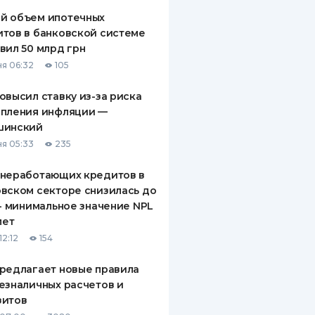
й объем ипотечных
тов в банковской системе
вил 50 млрд грн
я 06:32
105
овысил ставку из-за риска
епления инфляции —
шинский
я 05:33
235
 неработающих кредитов в
вском секторе снизилась до
 - минимальное значение NPL
лет
12:12
154
редлагает новые правила
езналичных расчетов и
зитов