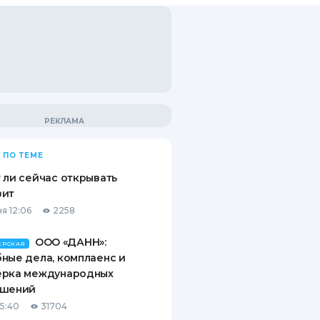
 ПО ТЕМЕ
 ли сейчас открывать
зит
я 12:06
2258
ООО «ДАНН»:
ЕРСКАЯ
ные дела, комплаенс и
ерка международных
ашений
15:40
31704