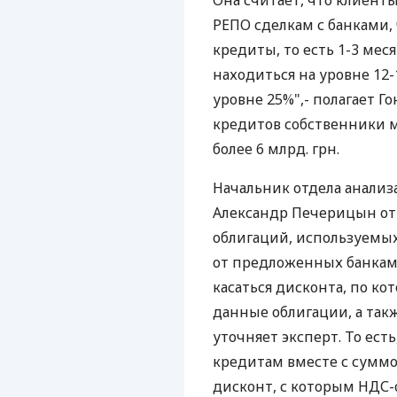
Она считает, что клиент
РЕПО сделкам с банками,
кредиты, то есть 1-3 мес
находиться на уровне 12-
уровне 25%",- полагает Г
кредитов собственники м
более 6 млрд. грн.
Начальник отдела анали
Александр Печерицын отм
облигаций, используемых
от предложенных банками
касаться дисконта, по ко
данные облигации, а так
уточняет эксперт. То ест
кредитам вместе с суммо
дисконт, с которым НДС-