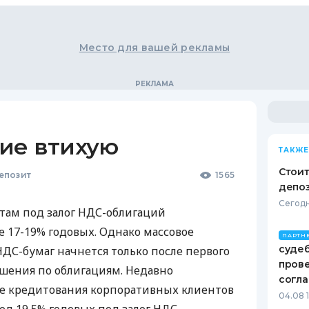
Место для вашей рекламы
ие втихую
ТАКЖЕ
Стоит
епозит
1565
депо
Сегодн
там под залог НДС-облигаций
е 17-19% годовых. Однако массовое
ПАРТН
судеб
НДС-бумаг начнется только после первого
пров
шения по облигациям. Недавно
согл
ле кредитования корпоративных клиентов
04.08 