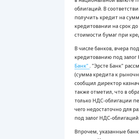
в национальной валюте п
облигаций. В соответств
получить кредит на сумм
кредитовании на срок до 
стоимости бумаг при кред
В числе банков, вчера п
кредитованию под залог
Банк"
. "Эрсте Банк" расс
(сумма кредита к рыночно
сообщил директор казнач
также отметил, что в об
только НДС-облигации пер
чего недостаточно для ра
под залог НДС-облигаций
Впрочем, указанные банки