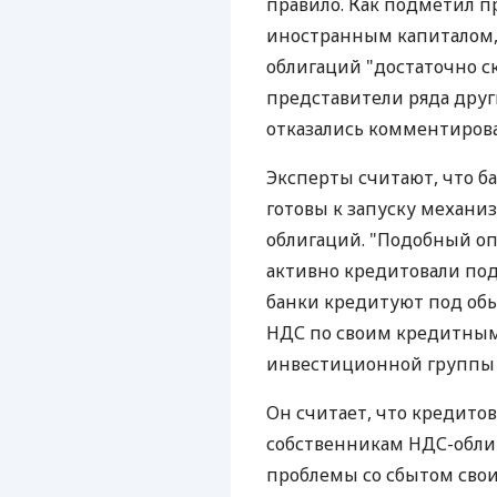
правило. Как подметил п
иностранным капиталом, 
облигаций "достаточно ск
представители ряда друг
отказались комментирова
Эксперты считают, что б
готовы к запуску механи
облигаций. "Подобный опыт
активно кредитовали под 
банки кредитуют под об
НДС по своим кредитным
инвестиционной группы "
Он считает, что кредито
собственникам НДС-облиг
проблемы со сбытом свои