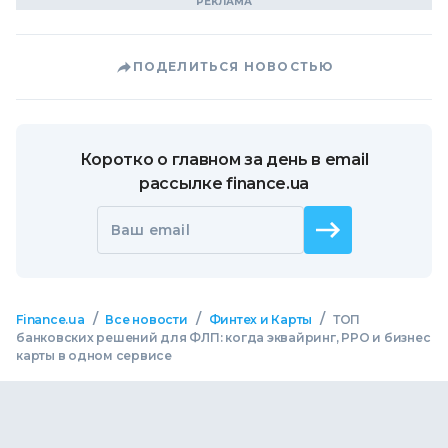
ПОДЕЛИТЬСЯ НОВОСТЬЮ
Коротко о главном за день в email
рассылке finance.ua
Ваш email
/
/
/
Finance.ua
Все новости
Финтех и Карты
ТОП
банковских решений для ФЛП: когда эквайринг, РРО и бизнес
карты в одном сервисе