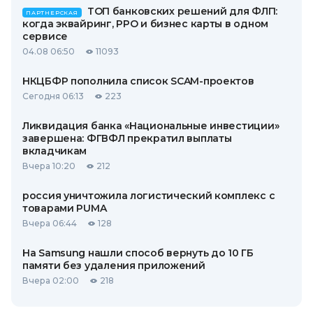
ТОП банковских решений для ФЛП:
ПАРТНЕРСКАЯ
когда эквайринг, РРО и бизнес карты в одном
сервисе
04.08 06:50
11093
НКЦБФР пополнила список SCAM-проектов
Сегодня 06:13
223
Ликвидация банка «Национальные инвестиции»
завершена: ФГВФЛ прекратил выплаты
вкладчикам
Вчера 10:20
212
россия уничтожила логистический комплекс с
товарами PUMA
Вчера 06:44
128
На Samsung нашли способ вернуть до 10 ГБ
памяти без удаления приложений
Вчера 02:00
218