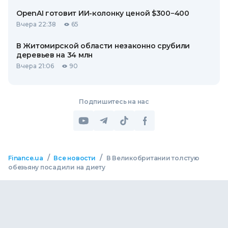
OpenAI готовит ИИ-колонку ценой $300−400
Вчера 22:38
65
В Житомирской области незаконно срубили
деревьев на 34 млн
Вчера 21:06
90
Подпишитесь на нас
/
/
Finance.ua
Все новости
В Великобритании толстую
обезьяну посадили на диету