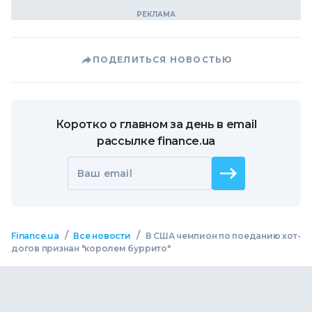
ПОДЕЛИТЬСЯ НОВОСТЬЮ
Коротко о главном за день в email
рассылке finance.ua
Ваш email
/
/
Finance.ua
Все новости
В США чемпион по поеданию хот-
догов признан "королем буррито"