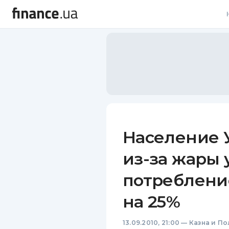
В
В
Л
А
Н
Население 
С
из-за жары
П
потреблени
Т
на 25%
Р
13.09.2010, 21:00
—
Казна и По