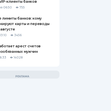
VIP-клиенты банков
я 06:50
755
 лимиты банков: кому
кируют карты и переводы
 августе
13:10
3456
аботает арест счетов
нообязанных мужчин
6:33
14028