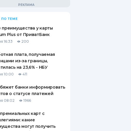
 ПО ТЕМЕ
 преимущества у карты
um Plus от ПриватБанк
я 16:33
200
отная плата, получаемая
нцами из-за границы,
тилась на 23,6% - НБУ
я 10:00
411
обяжет банки информировать
тов о статусе платежей
я 08:02
1966
 премиальных карт с
легиями: какие
ущества могут получить