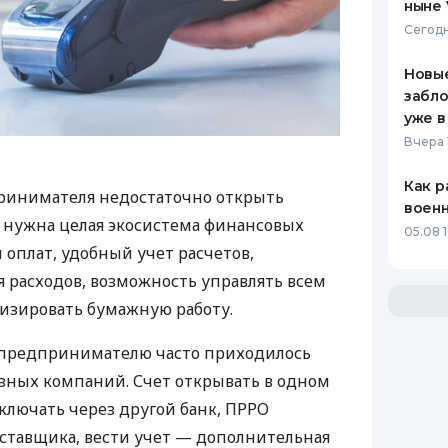
ныне 
Сегодн
Новые
забло
уже в
Вчера 
Как р
ринимателя недостаточно открыть
воен
у нужна целая экосистема финансовых
05.08 1
 оплат, удобный учет расчетов,
 расходов, возможность управлять всем
изировать бумажную работу.
д предпринимателю часто приходилось
азных компаний. Счет открывать в одном
ключать через другой банк, ПРРО
оставщика, вести учет — дополнительная