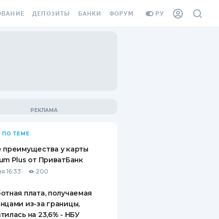
ОВАНИЕ
ДЕПОЗИТЫ
БАНКИ
ФОРУМ
РУ
ВСЕ ДЕПОЗИТЫ
ВСЕ БАНКИ
ВАНИЕ ЖИЛЬЯ ОТ
ДЕПОЗИТЫ В USD
ОТЗЫВЫ О БАНКАХ
И ШАХЕДОВ
ДЕПОЗИТЫ В EUR
МИКРОФИНАНСОВЫЕ
АХОВКА ЗАГРАНИЦУ
ОРГАНИЗАЦИИ
БОНУС К ДЕПОЗИТАМ
ОТЗЫВЫ ОБ МФО
УСЛОВИЯ АКЦИИ
Я КАРТА
 ПО ТЕМЕ
ВОПРОСЫ И ОТВЕТЫ
ОННАЯ ВИНЬЕТКА
 преимущества у карты
ДЕПОЗИТНЫЙ КАЛЬКУЛЯТОР
um Plus от ПриватБанк
Я СОТРУДНИКОВ
я 16:33
200
ПУТЕВОДИТЕЛИ ПО
SSISTANCE
СБЕРЕЖЕНИЯМ
отная плата, получаемая
нцами из-за границы,
ВАНИЕ ОТ
тилась на 23,6% - НБУ
ТНЫХ СЛУЧАЕВ