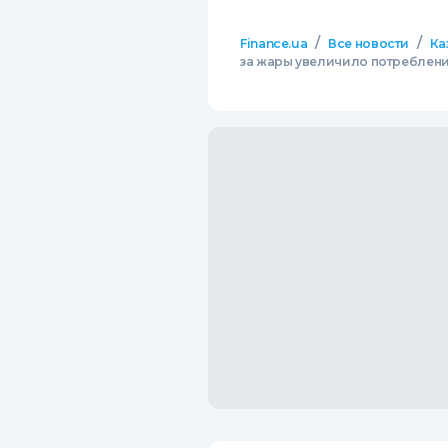
/
/
Finance.ua
Все новости
Ка
за жары увеличило потреблени