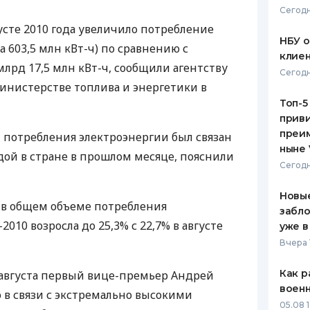
Сегодн
ЕЖЕМЕСЯЧНЫЙ ОБЗОР
ПУТЕВО
усте 2010 года увеличило потребление
КЕШБЭКА
СТРАХО
НБУ 
а 603,5 млн кВт-ч) по сравнению с
клиен
ПУТЕВОДИТЕЛИ ПО
ВСЕ СТ
 млрд 17,5 млн кВт-ч, сообщили агентству
Сегодн
БАНКОВСКИМ КАРТАМ
инистерстве топлива и энергетики в
СТРАХО
Топ-5
приви
ОТЗЫВЫ
КОМПАН
преим
 потребления электроэнергии был связан
ныне 
дой в стране в прошлом месяце, пояснили
ДОСТАВ
Сегодн
КОНТАК
Новые
 в общем объеме потребления
забло
2010 возросла до 25,3% с 22,7% в августе
уже в
Вчера 
Как р
е августа первый вице-премьер Андрей
воен
о в связи с экстремально высокими
05.08 1