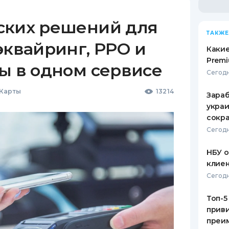
ских решений для
ТАКЖЕ
эквайринг, РРО и
Какие
Premi
ы в одном сервисе
Сегодн
 Карты
13214
Зараб
украи
сокра
Сегодн
НБУ 
клиен
Сегодн
Топ-5
приви
преим