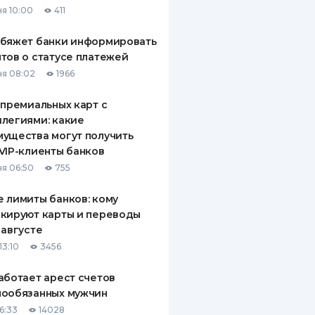
я 10:00
411
ДИТЕЛИ ПО
ВАНИЮ
обяжет банки информировать
тов о статусе платежей
РАХОВЫЕ ПОЛИСЫ
я 08:02
1966
ВЫЕ КОМПАНИИ
 премиальных карт с
легиями: какие
 О СТРАХОВЫХ
ИЯХ
ущества могут получить
VIP-клиенты банков
КА И ОПЛАТА
я 06:50
755
ТЫ
 лимиты банков: кому
кируют карты и переводы
 августе
13:10
3456
аботает арест счетов
нообязанных мужчин
6:33
14028