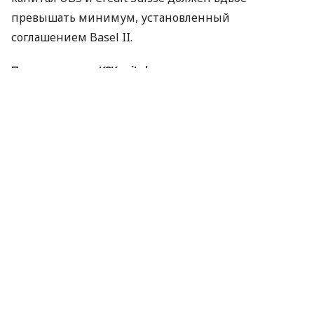
превышать минимум, установленный
соглашением Basel II.
По материалам:
K2Kapital
ПОДЕЛИТЬСЯ НОВОСТЬЮ
Коротко о главном за день в email
рассылке finance.ua
Ваш email
/
/
/
Finance.ua
Все новости
Казна и Политика
UBS и Credit
Suisse придется увеличивать капитал