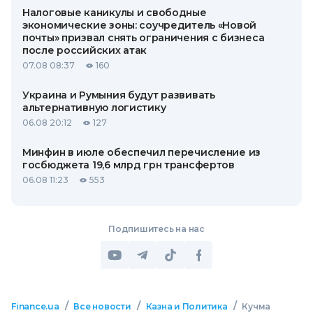
Налоговые каникулы и свободные
экономические зоны: соучредитель «Новой
почты» призвал снять ограничения с бизнеса
после российских атак
07.08 08:37
160
Украина и Румыния будут развивать
альтернативную логистику
06.08 20:12
127
Минфин в июле обеспечил перечисление из
госбюджета 19,6 млрд грн трансфертов
06.08 11:23
553
Подпишитесь на нас
/
/
/
Finance.ua
Все новости
Казна и Политика
Кучма