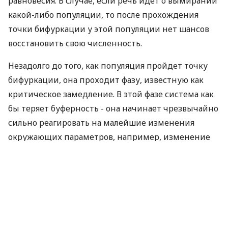
равновесия. В случае, если речь идет о вымирании
какой-либо популяции, то после прохождения
точки бифуркации у этой популяции нет шансов
восстановить свою численность.
Незадолго до того, как популяция пройдет точку
бифуркации, она проходит фазу, известную как
критическое замедление. В этой фазе система как
бы теряет буферность - она начинает чрезвычайно
сильно реагировать на малейшие изменения
окружающих параметров, например, изменение
температуры или влажности.
Теоретические модели предсказывают, что
постепенно такие небольшие изменения могут
привести к полному вымиранию популяции,
однако на практике никто не проверял,