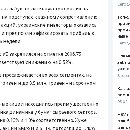
Сегодн
я на слабую позитивную тенденцию на
ЕЖЕМЕСЯЧНЫЙ ОБЗОР
ПУТЕВО
КЕШБЭКА
СТРАХО
в на подступах к важному сопротивлению
Топ-5
приви
 акций, украинские инвесторы оказались
ПУТЕВОДИТЕЛИ ПО
ВСЕ СТ
преим
 и предпочли зафиксировать прибыль в
БАНКОВСКИМ КАРТАМ
ныне 
СТРАХО
ь недели.
Сегодн
ОТЗЫВЫ
с УБ закрепился на отметке 2006,75
КОМПАН
Новые
тветствует снижению на 0,52%.
забло
ДОСТАВ
уже в
 прослеживается во всех сегментах, на
Вчера 
КОНТАК
гривен и до 8,5 млн. гривен - на срочном
Как р
воен
05.08 1
дные акции находились преимущественно
нка динамика у бумаг сырьевого сектора,
НБУ п
на 0,13% и 1,3% соответственно. Хуже
для б
депо
у акций SMASH и STIR, потерявших 1,46%