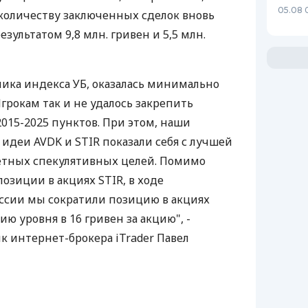
05.08 
 количеству заключенных сделок вновь
зультатом 9,8 млн. гривен и 5,5 млн.
ика индекса УБ, оказалась минимально
рокам так и не удалось закрепить
015-2025 пунктов. При этом, наши
идеи AVDK и STIR показали себя с лучшей
четных спекулятивных целей. Помимо
озиции в акциях STIR, в ходе
ссии мы сократили позицию в акциях
ю уровня в 16 гривен за акцию", -
к интернет-брокера iTrader Павел