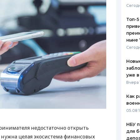
Сегодн
Топ-5
приви
преим
ныне 
Сегодн
Новые
забло
уже в
Вчера 
Как р
воен
05.08 1
НБУ п
ринимателя недостаточно открыть
для б
у нужна целая экосистема финансовых
депо