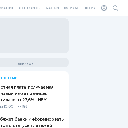
ОВАНИЕ
ДЕПОЗИТЫ
БАНКИ
ФОРУМ
РУ
ВСЕ ДЕПОЗИТЫ
ВСЕ БАНКИ
ВАНИЕ ЖИЛЬЯ ОТ
ДЕПОЗИТЫ В USD
ОТЗЫВЫ О БАНКАХ
И ШАХЕДОВ
ДЕПОЗИТЫ В EUR
МИКРОФИНАНСОВЫЕ
АХОВКА ЗАГРАНИЦУ
ОРГАНИЗАЦИИ
БОНУС К ДЕПОЗИТАМ
ОТЗЫВЫ ОБ МФО
УСЛОВИЯ АКЦИИ
Я КАРТА
 ПО ТЕМЕ
ВОПРОСЫ И ОТВЕТЫ
ОННАЯ ВИНЬЕТКА
отная плата, получаемая
ДЕПОЗИТНЫЙ КАЛЬКУЛЯТОР
нцами из-за границы,
Я СОТРУДНИКОВ
тилась на 23,6% - НБУ
ПУТЕВОДИТЕЛИ ПО
я 10:00
186
SSISTANCE
СБЕРЕЖЕНИЯМ
обяжет банки информировать
ВАНИЕ ОТ
тов о статусе платежей
ТНЫХ СЛУЧАЕВ