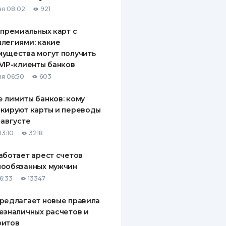
я 08:02
921
 премиальных карт с
легиями: какие
ущества могут получить
VIP-клиенты банков
я 06:50
603
 лимиты банков: кому
кируют карты и переводы
 августе
13:10
3218
аботает арест счетов
нообязанных мужчин
6:33
13347
редлагает новые правила
езналичных расчетов и
зитов