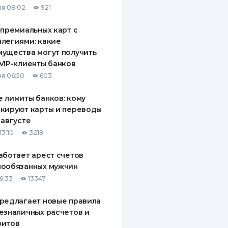
я 08:02
921
ДИТЕЛИ ПО
ВАНИЮ
 премиальных карт с
легиями: какие
РАХОВЫЕ ПОЛИСЫ
ущества могут получить
VIP-клиенты банков
ВЫЕ КОМПАНИИ
я 06:50
603
 О СТРАХОВЫХ
ИЯХ
 лимиты банков: кому
кируют карты и переводы
КА И ОПЛАТА
 августе
13:10
3218
ТЫ
аботает арест счетов
нообязанных мужчин
6:33
13347
редлагает новые правила
езналичных расчетов и
зитов