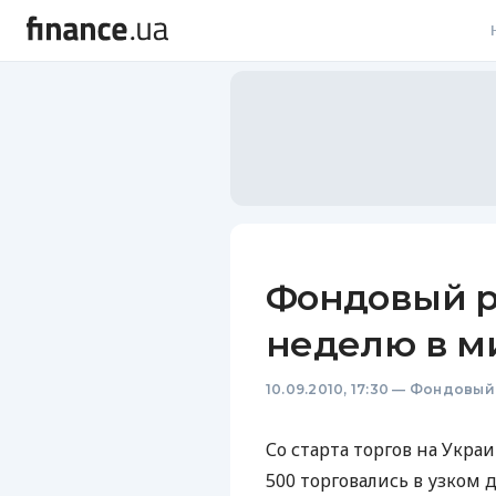
В
В
Л
А
Н
Фондовый 
С
неделю в м
П
10.09.2010, 17:30
—
Фондовый
Т
Р
Со старта торгов на Укр
500 торговались в узком д