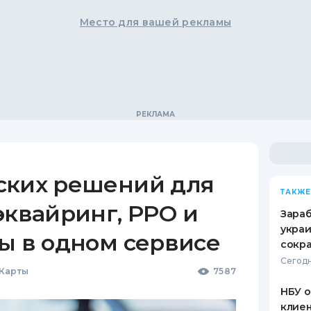
Место для вашей рекламы
ских решений для
ТАКЖЕ
эквайринг, РРО и
Зараб
украи
ы в одном сервисе
сокра
Сегодн
 Карты
7587
НБУ 
клиен