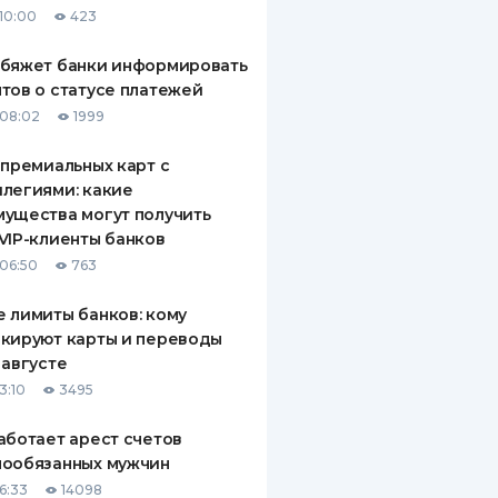
10:00
423
ДИТЕЛИ ПО
ВАНИЮ
обяжет банки информировать
тов о статусе платежей
РАХОВЫЕ ПОЛИСЫ
08:02
1999
ВЫЕ КОМПАНИИ
 премиальных карт с
легиями: какие
 О СТРАХОВЫХ
ИЯХ
ущества могут получить
VIP-клиенты банков
КА И ОПЛАТА
06:50
763
ТЫ
 лимиты банков: кому
кируют карты и переводы
 августе
3:10
3495
аботает арест счетов
нообязанных мужчин
6:33
14098