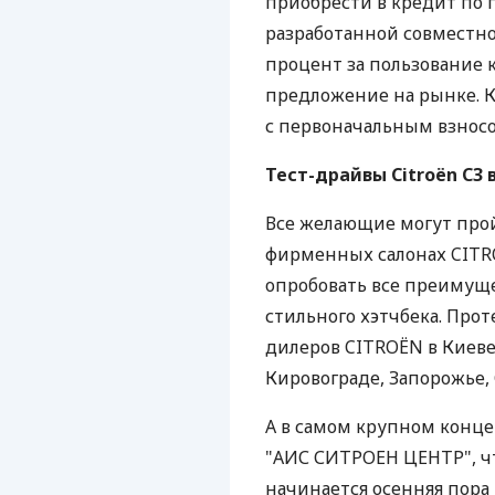
приобрести в кредит по 
разработанной совместн
процент за пользование 
предложение на рынке. К
с первоначальным взносо
Тест-драйвы Citroën С3 
Все желающие могут прой
фирменных салонах CITR
опробовать все преимуще
стильного хэтчбека. Про
дилеров CITROЁN в Киеве
Кировограде, Запорожье,
А в самом крупном конце
"АИС СИТРОЕН ЦЕНТР", что
начинается осенняя пора 