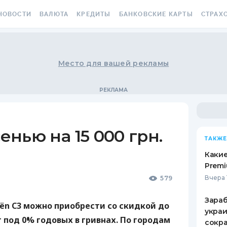
НОВОСТИ
ВАЛЮТА
КРЕДИТЫ
БАНКОВСКИЕ КАРТЫ
СТРАХ
СЕ НОВОСТИ
КУРС ВАЛЮТ
ВСЕ КРЕДИТЫ
ВСЕ БАНКОВСКИЕ КАРТЫ
ОСАГО
АЛЮТА
КРИПТОВАЛЮТА
ПОДБОР КРЕДИТА
КРЕДИТНЫЕ КАРТЫ
СТРАХО
Место для вашей рекламы
РАКЕТ 
ИЧНЫЕ ФИНАНСЫ
МІНЯЙЛО
КРЕДИТ ДО ЗАРПЛАТЫ
ДЕБЕТОВЫЕ КАРТЫ
МЕДСТР
ВТОРСКИЕ КОЛОНКИ
МЕЖБАНК
КРЕДИТ ОНЛАЙН
С БЕСПЛАТНЫМ ВЫПУСКОМ
И ОБСЛУЖИВАНИЕМ
КАСКО
ОВОСТИ КОМПАНИЙ
НАЛИЧНЫЕ КУРСЫ
КРЕДИТ БЕЗ СПРАВОК
сенью на 15 000 грн.
С КЕШБЭКОМ
ЗЕЛЕНА
ТАКЖЕ
ПЕЦПРОЕКТЫ
КАРТОЧНЫЕ КУРСЫ
РЕЙТИНГ ОНЛАЙН-
КРЕДИТОВ
ВИРТУАЛЬНЫЕ КАРТЫ
ЭЛЕКТР
Какие
ОЛЕЗНО ЗНАТЬ
КУРС НБУ
Premi
КРЕДИТНЫЙ КАЛЬКУЛЯТОР
РЕЙТИНГ КАРТ С КЕШБЭКОМ
ДМС ДЛ
Вчера 
579
ЕСТЫ
КУРС BITCOIN
ИПОТЕКА
РЕЙТИНГ КАРТ ДЛЯ
КАРТА A
Зараб
ЕДАКЦИЯ
FOREX
ПУТЕШЕСТВИЙ
oën С3 можно приобрести со скидкой до
украи
ПУТЕВОДИТЕЛИ ПО
СТРАХО
ит под 0% годовых в гривнах. По городам
сокра
КУРСЫ МЕТАЛЛОВ
КРЕДИТАМ
РЕЙТИНГ ДЕБЕТОВЫХ КАРТ
НЕСЧАС