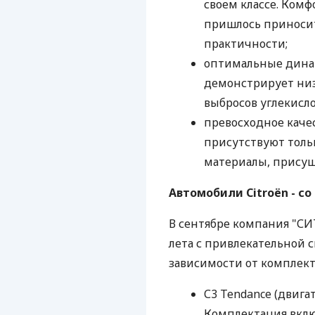
своем классе. Комф
пришлось приносит
практичности;
оптимальные динам
демонстрирует низ
выбросов углекислог
превосходное качес
присутствуют толь
материалы, присущ
Автомобили Citroën - со 
В сентябре компания "С
лета с привлекательной ск
зависимости от комплект
С3 Tendance (двигате
Комплектация вклю