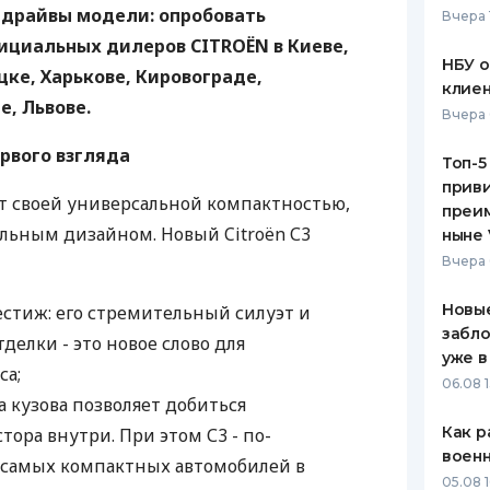
-драйвы модели: опробовать
Вчера 
ЕЖЕМЕСЯЧНЫЙ ОБЗОР
ПУТЕВО
ициальных дилеров CITROЁN в Киеве,
КЕШБЭКА
СТРАХО
НБУ 
ке, Харькове, Кировограде,
клиен
ПУТЕВОДИТЕЛИ ПО
ВСЕ СТ
, Львове.
Вчера 
БАНКОВСКИМ КАРТАМ
СТРАХО
ервого взгляда
Топ-5
приви
ОТЗЫВЫ
ет своей универсальной компактностью,
КОМПАН
преим
льным дизайном. Новый Citroën С3
ныне 
ДОСТАВ
Вчера 
КОНТАК
Новые
естиж: его стремительный силуэт и
забло
делки - это новое слово для
уже в
са;
06.08 1
 кузова позволяет добиться
Как р
ора внутри. При этом С3 - по-
воен
 самых компактных автомобилей в
05.08 1