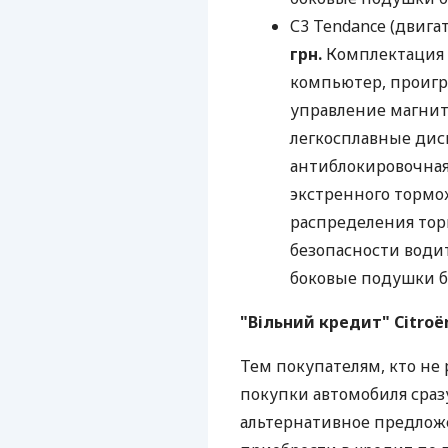
С3 Tendance (двигате
грн.
Комплектация 
компьютер, проигр
управление магнито
легкосплавные диск
антиблокировочная 
экстренного тормож
распределения тор
безопасности води
боковые подушки б
"Вільний кредит" Citroë
Тем покупателям, кто не
покупки автомобиля сраз
альтернативное предлож