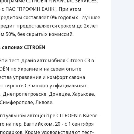
программе CITROЁN FINANCIAL SERVICES,
о с ПАО "ПРОФИН БАНК". При этом
кредитом составляет 0% годовых - лучшее
редит предоставляется сроком до 2х лет
м 50%, без скрытых комиссий.
в салонах CITROЁN
ти тест-драйв автомобиля Citroën С3 в
OЁN по Украине и на своем опыте
ства управления и комфорт салона
тестировть С3 можно у официальных
, Днепропетровске, Донецке, Харькове,
 Симферополе, Львове.
птуальном автоцентре CITROЁN в Киеве -
 на пер. Балтийском, 20 - с 1 сентября
подарков. Кроме удовольствия от тест-