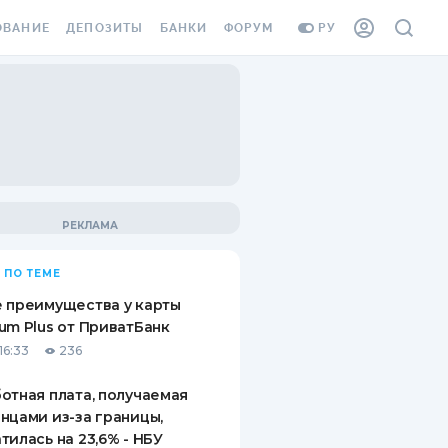
ОВАНИЕ
ДЕПОЗИТЫ
БАНКИ
ФОРУМ
РУ
ВСЕ ДЕПОЗИТЫ
ВСЕ БАНКИ
ВАНИЕ ЖИЛЬЯ ОТ
ДЕПОЗИТЫ В USD
ОТЗЫВЫ О БАНКАХ
И ШАХЕДОВ
ДЕПОЗИТЫ В EUR
МИКРОФИНАНСОВЫЕ
АХОВКА ЗАГРАНИЦУ
ОРГАНИЗАЦИИ
БОНУС К ДЕПОЗИТАМ
ОТЗЫВЫ ОБ МФО
УСЛОВИЯ АКЦИИ
Я КАРТА
 ПО ТЕМЕ
ВОПРОСЫ И ОТВЕТЫ
ОННАЯ ВИНЬЕТКА
 преимущества у карты
ДЕПОЗИТНЫЙ КАЛЬКУЛЯТОР
um Plus от ПриватБанк
Я СОТРУДНИКОВ
16:33
236
ПУТЕВОДИТЕЛИ ПО
SSISTANCE
СБЕРЕЖЕНИЯМ
отная плата, получаемая
нцами из-за границы,
ВАНИЕ ОТ
тилась на 23,6% - НБУ
ТНЫХ СЛУЧАЕВ