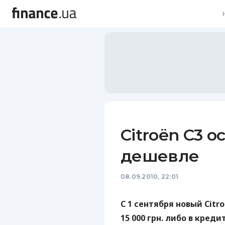
В
В
Л
А
Н
Citroën C3 о
С
дешевле
П
08.09.2010, 22:01
Т
Р
С 1 сентября новый Citr
15 000 грн. либо в кред