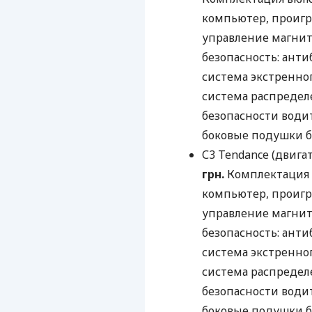
компьютер, проигр
управление магнито
безопасность: анти
система экстренног
система распредел
безопасности води
боковые подушки б
С3 Tendance (двигат
грн.
Комплектация 
компьютер, проигр
управление магнито
безопасность: анти
система экстренног
система распредел
безопасности води
боковые подушки б