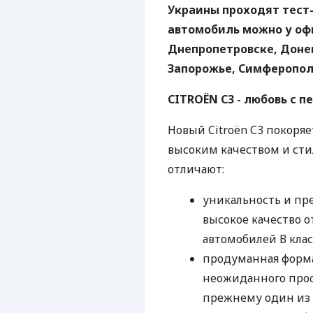
Украины проходят тест
автомобиль можно у оф
Днепропетровске, Донец
Запорожье, Симферополе
CITROËN C3 - любовь с п
Новый Citroën С3 покоря
высоким качеством и сти
отличают:
уникальность и пр
высокое качество от
автомобилей В клас
продуманная форма
неожиданного прост
прежнему один из