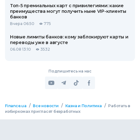
Топ-5 премиальных карт с привилегиями: какие
преимущества могут получить ныне VIP-клиенты
банков
Вчера 06:50
775
Новые лимиты банков: кому заблокируют карты и
переводы уже в августе
06.08 13:10
3532
Подпишитесь на нас
/
/
/
Finance.ua
Все новости
Казна и Политика
Работать в
избиркомах пригласят безработных