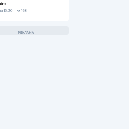
іг»
я 15:30
168