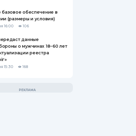
 базовое обеспечение в
ии (размеры и условия)
я 16:00
106
передаст данные
ороны о мужчинах 18−60 лет
ктуализации реестра
іг»
я 15:30
168