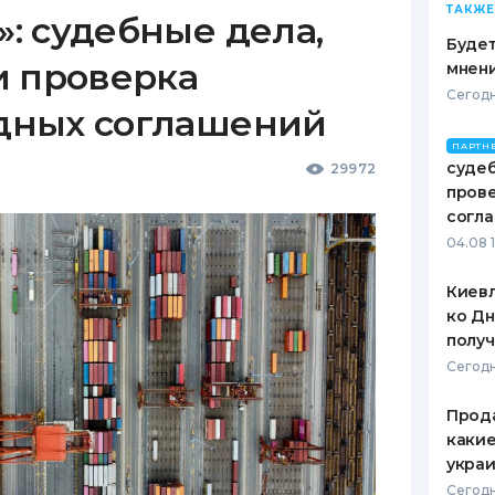
ТАКЖЕ
: судебные дела,
Будет
и проверка
мнени
Сегодн
дных соглашений
ПАРТН
судеб
29972
пров
согл
04.08 
Киевл
ко Дн
полу
Сегодн
Прода
какие
украи
Сегодн