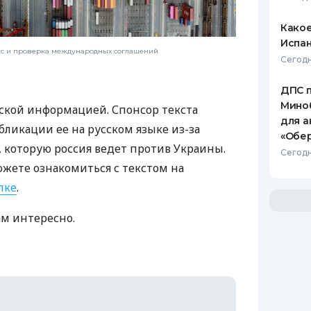
Какое
Испан
нс и проверка международных соглашений
Сегодн
ДПС 
Миноб
ской информацией. Спонсор текста
для а
бликации ее на русском языке из-за
«Обер
которую россия ведет против Украины.
Сегодн
ожете ознакомиться с текстом на
лке
.
ам интересно.