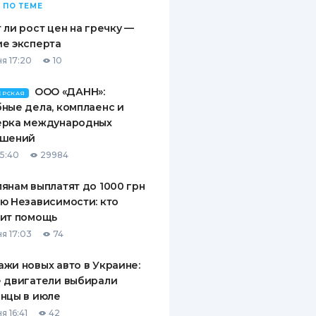
 ПО ТЕМЕ
 ли рост цен на гречку —
е эксперта
я 17:20
10
ООО «ДАНН»:
ЕРСКАЯ
ные дела, комплаенс и
ерка международных
ашений
15:40
29984
янам выплатят до 1000 грн
ю Независимости: кто
чит помощь
я 17:03
74
жи новых авто в Украине:
 двигатели выбирали
нцы в июле
я 16:41
42