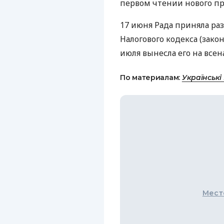
первом чтении нового про
17 июня Рада приняла р
Налогового кодекса (зако
июля вынесла его на все
По материалам:
Українські
Мест