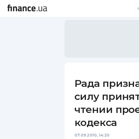
В
В
Л
А
Н
Рада призн
С
силу приня
П
чтении прое
Т
кодекса
Р
07.09.2010, 14:20