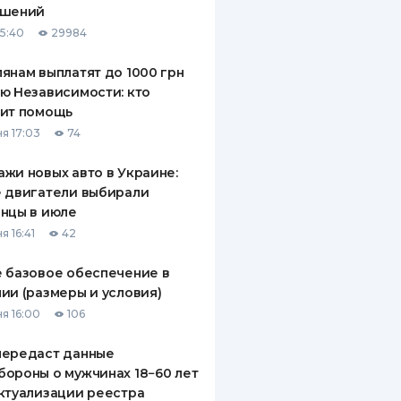
ашений
ДИТЕЛИ ПО
15:40
29984
ВАНИЮ
янам выплатят до 1000 грн
РАХОВЫЕ ПОЛИСЫ
ю Независимости: кто
чит помощь
ВЫЕ КОМПАНИИ
я 17:03
74
 О СТРАХОВЫХ
ИЯХ
жи новых авто в Украине:
 двигатели выбирали
КА И ОПЛАТА
нцы в июле
я 16:41
42
ТЫ
 базовое обеспечение в
ии (размеры и условия)
я 16:00
106
передаст данные
ороны о мужчинах 18−60 лет
ктуализации реестра