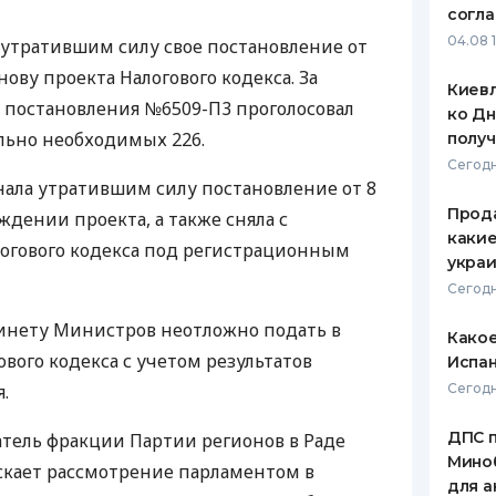
согл
ЕЖЕМЕСЯЧНЫЙ ОБЗОР
ПУТЕВО
04.08 
 утратившим силу свое постановление от
КЕШБЭКА
СТРАХО
нову проекта Налогового кодекса. За
Киевл
ПУТЕВОДИТЕЛИ ПО
ВСЕ СТ
 постановления №6509-П3 проголосовал
ко Дн
БАНКОВСКИМ КАРТАМ
льно необходимых 226.
полу
СТРАХО
Сегодн
нала утратившим силу постановление от 8
ОТЗЫВЫ
КОМПАН
Прода
дении проекта, а также сняла с
какие
огового кодекса под регистрационным
ДОСТАВ
украи
Сегодн
КОНТАК
бинету Министров неотложно подать в
Какое
вого кодекса с учетом результатов
Испан
.
Сегодн
ДПС 
атель фракции Партии регионов в Раде
Миноб
скает рассмотрение парламентом в
для а