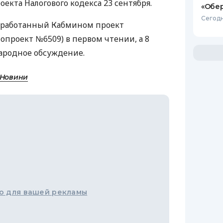
екта Налогового кодекса 23 сентября.
«Обер
Сегодн
азработанный Кабмином проект
нопроект №6509) в первом чтении, а 8
народное обсуждение.
 Новини
о для вашей рекламы