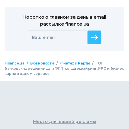
Коротко о главном за день в email
рассылке finance.ua
Ваш email
/
/
/
Finance.ua
Все новости
Финтех и Карты
ТОП
банковских решений для ФЛП: когда эквайринг, РРО и бизнес
карты в одном сервисе
Место для вашей рекламы