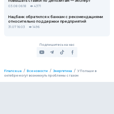
повышать ставки по депозитам — эксперт
03.08 06:18
4371
Нацбанк обратился к банкам с рекомендациями
относительно поддержки предприятий
31.07 16:03
1496
Подпишитесь на нас
/
/
/
Finance.ua
Все новости
Энергетика
У Польши в
октябре могут возникнуть проблемы с газом