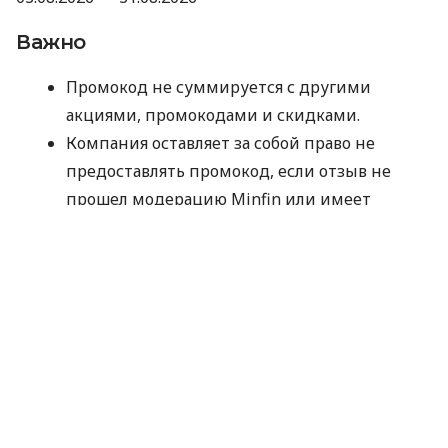
Важно
Промокод не суммируется с другими
акциями, промокодами и скидками.
Компания оставляет за собой право не
предоставлять промокод, если отзыв не
прошел модерацию Minfin или имеет
признаки искусственного накручивания.
Отправляя данные для получения
промокода, вы соглашаетесь на их
обработку компанией MyCredit
исключительно с целью проверки участия в
акции. Ваши персональные данные не
передаются третьим лицам.
Промокод следует использовать до