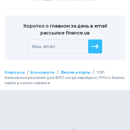
Коротко о главном за день в email
рассылке finance.ua
Ваш email
/
/
/
Finance.ua
Все новости
Финтех и Карты
ТОП
банковских решений для ФЛП: когда эквайринг, РРО и бизнес
карты в одном сервисе