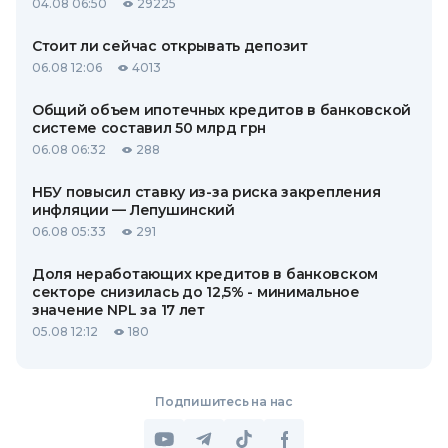
04.08 06:50
29225
Стоит ли сейчас открывать депозит
06.08 12:06
4013
Общий объем ипотечных кредитов в банковской
системе составил 50 млрд грн
06.08 06:32
288
НБУ повысил ставку из-за риска закрепления
инфляции — Лепушинский
06.08 05:33
291
Доля неработающих кредитов в банковском
секторе снизилась до 12,5% - минимальное
значение NPL за 17 лет
05.08 12:12
180
Подпишитесь на нас