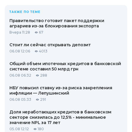
ТАКЖЕ ПО ТЕМЕ
Правительство готовит пакет поддержки
аграриев из-за блокирования экспорта
Вчера 11:28
67
Стоит ли сейчас открывать депозит
06.08 12:06
4013
Общий объем ипотечных кредитов в банковской
системе составил 50 млрд грн
06.08 06:32
288
НБУ повысил ставку из-за риска закрепления
инфляции — Лепушинский
06.08 05:33
291
Доля неработающих кредитов в банковском
секторе снизилась до 12,5% - минимальное
значение NPL за 17 лет
05.08 12:12
180