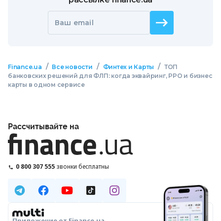
Ваш email
/
/
/
Finance.ua
Все новости
Финтех и Карты
ТОП
банковских решений для ФЛП: когда эквайринг, РРО и бизнес
карты в одном сервисе
Рассчитывайте на
0 800 307 555
звонки бесплатны
Приложение от Finance.ua