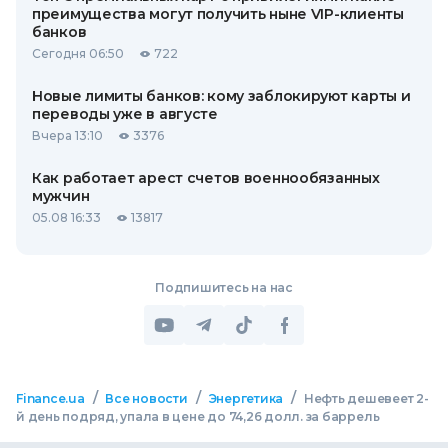
преимущества могут получить ныне VIP-клиенты
банков
Сегодня 06:50
722
Новые лимиты банков: кому заблокируют карты и
переводы уже в августе
Вчера 13:10
3376
Как работает арест счетов военнообязанных
мужчин
05.08 16:33
13817
Подпишитесь на нас
/
/
/
Finance.ua
Все новости
Энергетика
Нефть дешевеет 2-
й день подряд, упала в цене до 74,26 долл. за баррель