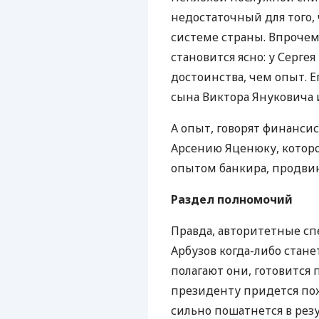
недостаточный для того,
системе страны. Впроче
становится ясно: у Серге
достоинства, чем опыт. 
сына Виктора Януковича 
А опыт, говорят финансис
Арсению Яценюку, которо
опытом банкира, продвин
Раздел полномочий
Правда, авторитетные сп
Арбузов когда-либо стане
полагают они, готовится 
президенту придется пож
сильно пошатнется в рез