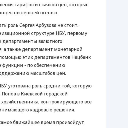
шения тарифов и скачков цен, которые
инцев нынешней осенью.
ь роль Сергея Арбузова не стоит.
низационной структуре НБУ, первому
ы департаменты валютного
я, а также департамент монетарной
с помощью этих департаментов Нацбанк
е функции - по обеспечению
поддержанию масштабов цен.
 НБУ уготована роль сродни той, которую
р Попов в Киевской городской
 хозяйственника, контролирующего все
инимающего кадровые решения.
 самое ближайшее время произойдут