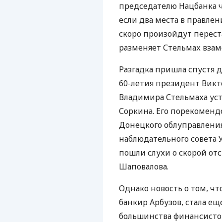
председателю Нацбанка ч
если два места в правле
скоро произойдут перест
разменяет Стельмах взаме
Разгадка пришла спустя д
60-летия президент Викт
Владимира Стельмаха устр
Соркина. Его порекоменд
Донецкого облуправлени
наблюдательного совета 
пошли слухи о скорой отс
Шаповалова.
Однако новость о том, ч
банкир Арбузов, стала е
большинства финансистов