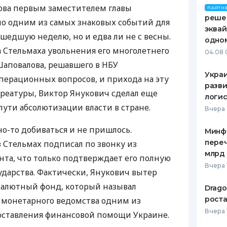
ова первым заместителем главы
ПАРТН
ЕЖЕМЕСЯЧНЫЙ ОБЗОР
ПУТЕВО
решен
ло одним из самых знаковых событий для
КЕШБЭКА
СТРАХО
эквай
шедшую неделю, но и едва ли не с весны.
одно
ПУТЕВОДИТЕЛИ ПО
ВСЕ СТ
Стельмаха увольнения его многолетнего
04.08 
БАНКОВСКИМ КАРТАМ
Шаповалова, решавшего в НБУ
СТРАХО
Украи
ерационных вопросов, и прихода на эту
разви
ОТЗЫВЫ
реатуры, Виктор Янукович сделал еще
логис
КОМПАН
ути абсолютизации власти в стране.
Вчера 
ДОСТАВ
но-то добиваться и не пришлось.
Минф
КОНТАК
переч
Стельмах подписал по звонку из
млрд 
та, что только подтверждает его полную
Вчера 
ударства. Фактически, Янукович вытер
алютный фонд, который называл
Drago
роста
 монетарного ведомства одним из
Вчера 
оставления финансовой помощи Украине.