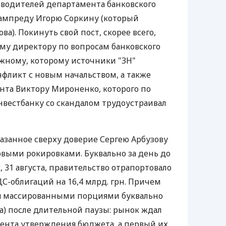
оводителей департамента банковского
зампреду Игорю Соркину (который
ва). Покинуть свой пост, скорее всего,
му директору по вопросам банковского
жному, которому источники "ЗН"
фликт с новым начальством, а также
нта Виктору Мироненко, которого по
вестбанку со скандалом трудоустраивал
азанное сверху доверие Сергею Арбузову
овыми рокировками. Буквально за день до
, 31 августа, правительство отрапортовало
С-облигаций на 16,4 млрд. грн. Причем
я массированными порциями буквально
ста) после длительной паузы: рынок ждал
ента утверждения бюджета, а первый их