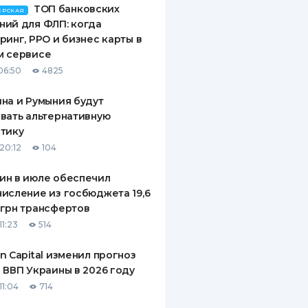
ТОП банковских
ЕРСКАЯ
ДИТЕЛИ ПО
ий для ФЛП: когда
ВАНИЮ
ринг, РРО и бизнес карты в
м сервисе
РАХОВЫЕ ПОЛИСЫ
06:50
4825
ВЫЕ КОМПАНИИ
на и Румыния будут
вать альтернативную
 О СТРАХОВЫХ
тику
ИЯХ
20:12
104
КА И ОПЛАТА
ин в июле обеспечил
ТЫ
исление из госбюджета 19,6
грн трансфертов
11:23
514
n Capital изменил прогноз
 ВВП Украины в 2026 году
11:04
714