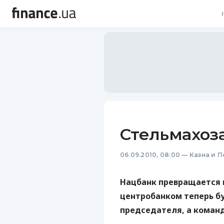
В
В
Л
А
Н
Стельмахоз
С
06.09.2010, 08:00
—
Казна и 
П
Т
Нацбанк превращается 
центробанком теперь б
Р
председателя, а команд