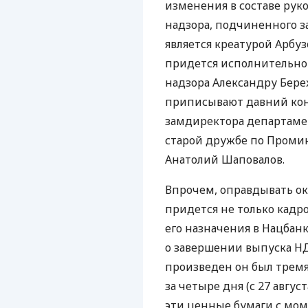
изменения в составе рук
надзора, подчиненного 
является креатурой Арбузо
придется исполнительно
надзора Александру Бере
приписывают давний кон
замдиректора департаме
старой дружбе по Промин
Анатолий Шаповалов.
Впрочем, оправдывать ок
придется не только кадр
его назначения в Нацбанк
о завершении выпуска НД
произведен он был трем
за четыре дня (с 27 авгу
эти ценные бумаги с мом