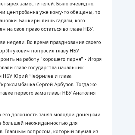
етырех заместителей. Было очевидно:
нии центробанка уже кому-то обещаны, то
ановки. Банкиры лишь гадали, кого
н на свое право остаться во главе НБУ.
ве недели. Во время празднования своего
ор Янукович попросил главу НБУ
оить на работу "хорошего парня" - Игоря
овали главе государства начальник
я НБУ Юрий Чефрилев и глава
Укрэксимбанка Сергей Арбузов. Тогда же
тавке первого зама главы НБУ Анатолия
то его должность занял молодой донецкий
ще большей неожиданностью для
. Главным вопросом, который звучал из