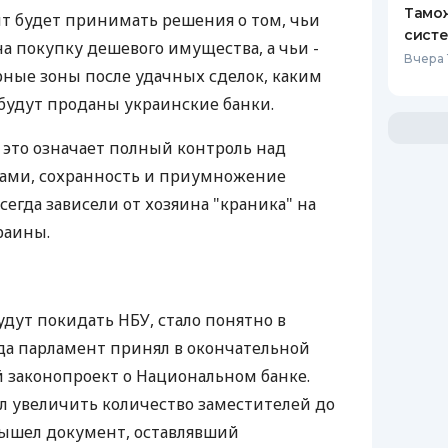
Тамож
т будет принимать решения о том, чьи
систе
на покупку дешевого имущества, а чьи -
Вчера 
рные зоны после удачных сделок, каким
 будут проданы украинские банки.
 это означает полный контроль над
хами, сохранность и приумножение
сегда зависели от хозяина "краника" на
раины.
удут покидать НБУ, стало понятно в
гда парламент принял в окончательной
 законопроект о Национальном банке.
л увеличить количество заместителей до
 вышел документ, оставлявший