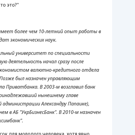
кто это?"
 имеет более чем 10-летний опыт работы в
дат экономических наук.
альный университет по специальности
вую деятельность начал сразу после
экономистом валютно-кредитного отдела
. Позже был назначен управляющим
а Приватбанка. В 2003-м возглавил банк
принадлежавший нынешнему главе
й администрации Александру Папаике),
ем в АБ "УкрБизнесБанк". В 2010-м назначен
ксимбанк".
ок для молодого человека, хотя явно