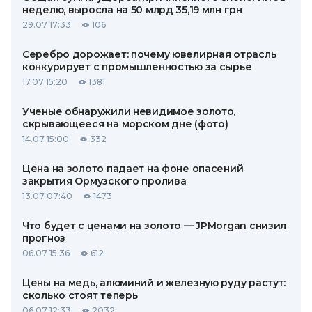
неделю, выросла на 50 млрд 35,19 млн грн
29.07 17:33
106
Серебро дорожает: почему ювелирная отрасль
конкурирует с промышленностью за сырье
17.07 15:20
1381
Ученые обнаружили невидимое золото,
скрывающееся на морском дне (фото)
14.07 15:00
332
Цена на золото падает на фоне опасений
закрытия Ормузского пролива
13.07 07:40
1473
Что будет с ценами на золото — JPMorgan снизил
прогноз
06.07 15:36
612
Цены на медь, алюминий и железную руду растут:
сколько стоят теперь
06.07 12:33
2032