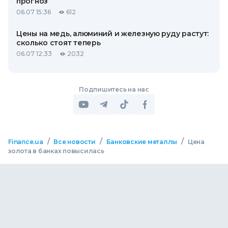
прогноз
06.07 15:36
612
Цены на медь, алюминий и железную руду растут:
сколько стоят теперь
06.07 12:33
2032
Подпишитесь на нас
/
/
/
Finance.ua
Все новости
Банковские металлы
Цена
золота в банках повысилась