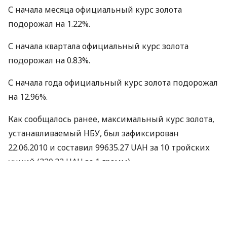
С начала месяца официальный курс золота
подорожал на 1.22%.
С начала квартала официальный курс золота
подорожал на 0.83%.
С начала года официальный курс золота подорожал
на 12.96%.
Как сообщалось ранее, максимальный курс золота,
устанавливаемый НБУ, был зафиксирован
22.06.2010 и составил 99635.27 UAH за 10 тройских
унций (320.33 UAH за 1 грамм).
Полный список официальных курсов банковских
металлов находится
здесь
.
Динамика изменений официальных курсов
банковских металлов находится
здесь
.