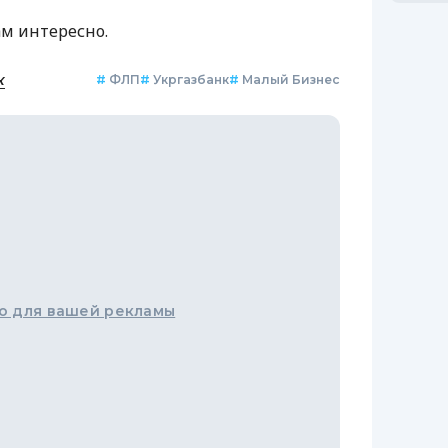
ам интересно.
к
#
ФЛП
#
Укргазбанк
#
Малый Бизнес
о для вашей рекламы