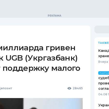
ТАКЖЕ
миллиарда гривен
Канад
к UGB (Укргазбанк)
хран
Вчера 
 поддержку малого
ПАРТН
судеб
пров
епозит
28465
согл
04.08 
Украи