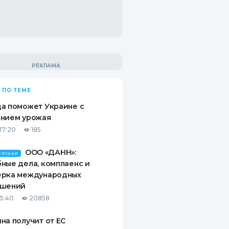
 ПО ТЕМЕ
а поможет Украине с
ением урожая
17:20
185
ООО «ДАНН»:
ЕРСКАЯ
ные дела, комплаенс и
ерка международных
ашений
15:40
20858
на получит от ЕС