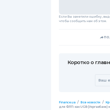
Если Вы заметили ошибку, вы
чтобы сообщить нам об этом.
ПО
Коротко о главн
Ваш e
/
/
Finance.ua
Все новости
Кр
для ФЛП: как UGB (Укргазбанк