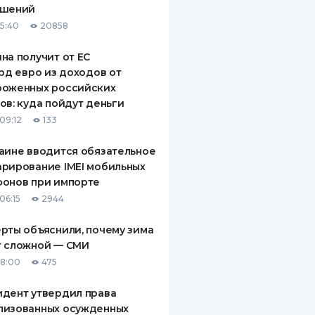
ашений
ДИТЕЛИ ПО
15:40
20858
ВАНИЮ
на получит от ЕС
РАХОВЫЕ ПОЛИСЫ
лрд евро из доходов от
роженных российских
ВЫЕ КОМПАНИИ
ов: куда пойдут деньги
 О СТРАХОВЫХ
09:12
133
ИЯХ
аине вводится обязательное
КА И ОПЛАТА
рирование IMEI мобильных
фонов при импорте
ТЫ
06:15
2944
рты объяснили, почему зима
т сложной — СМИ
18:00
475
дент утвердил права
лизованных осужденных