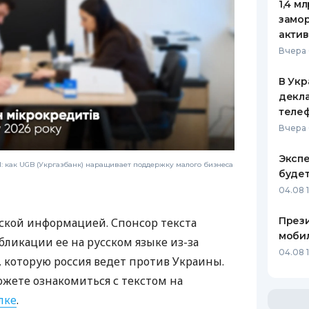
1,4 м
замо
актив
Вчера 
В Укр
декла
теле
Вчера 
Экспе
 как UGB (Укргазбанк) наращивает поддержку малого бизнеса
буде
04.08 
Прези
ской информацией. Спонсор текста
моби
бликации ее на русском языке из-за
04.08 
которую россия ведет против Украины.
ожете ознакомиться с текстом на
лке
.