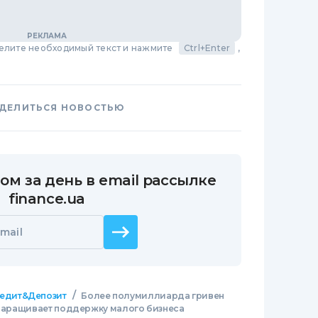
делите необходимый текст и нажмите
Ctrl+Enter
,
ДЕЛИТЬСЯ НОВОСТЬЮ
ом за день в email рассылке
finance.ua
mail
/
едит&Депозит
Более полумиллиарда гривен
) наращивает поддержку малого бизнеса