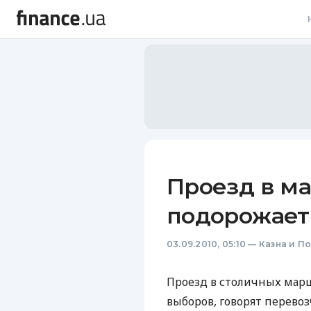
В
В
Л
А
Н
Проезд в м
С
подорожает
П
03.09.2010, 05:10
—
Казна и П
Т
Р
Проезд в столичных марш
выборов, говорят перевоз