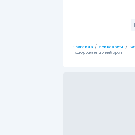
/
/
Finance.ua
Все новости
Ка
подорожает до выборов