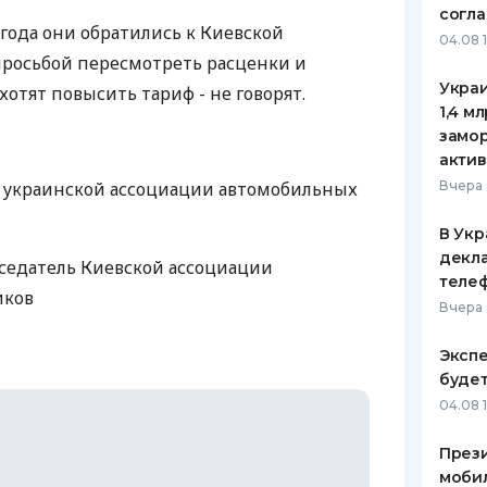
согл
 года они обратились к Киевской
ЕЖЕМЕСЯЧНЫЙ ОБЗОР
ПУТЕВО
04.08 
КЕШБЭКА
СТРАХО
просьбой пересмотреть расценки и
Украи
хотят повысить тариф - не говорят.
ПУТЕВОДИТЕЛИ ПО
ВСЕ СТ
1,4 м
БАНКОВСКИМ КАРТАМ
замо
СТРАХО
актив
т украинской ассоциации автомобильных
ОТЗЫВЫ
Вчера 
КОМПАН
В Укр
ДОСТАВ
декла
седатель Киевской ассоциации
теле
иков
КОНТАК
Вчера 
Экспе
буде
04.08 
Прези
моби