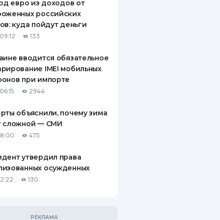
лрд евро из доходов от
роженных российских
ов: куда пойдут деньги
09:12
133
аине вводится обязательное
рирование IMEI мобильных
фонов при импорте
06:15
2944
рты объяснили, почему зима
т сложной — СМИ
18:00
475
дент утвердил права
лизованных осужденных
12:22
130