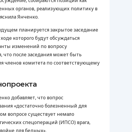
бсуждение, собираются позиции как
твенных органов, реализующих политику в
яснила Янченко.
будущем планируется закрытое заседание
 ходе которого будут обсуждаться
ианты изменений по вопросу
, что после заседания может быть
ия членов комитета по соответствующему
нопроекта
енко добавляет, что вопрос
вания «достаточно болезненный для
этом вопросе существует немало
ических спецопераций (ИПСО) врага,
«войне для бедных».