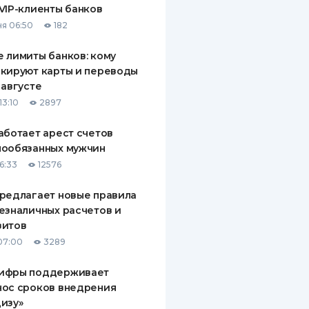
VIP-клиенты банков
ДИТЕЛИ ПО
я 06:50
182
ВАНИЮ
 лимиты банков: кому
РАХОВЫЕ ПОЛИСЫ
кируют карты и переводы
 августе
ВЫЕ КОМПАНИИ
13:10
2897
 О СТРАХОВЫХ
ИЯХ
аботает арест счетов
нообязанных мужчин
КА И ОПЛАТА
6:33
12576
ТЫ
редлагает новые правила
езналичных расчетов и
зитов
07:00
3289
ифры поддерживает
нос сроков внедрения
изу»