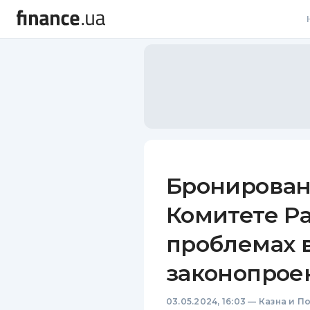
В
В
Л
А
Н
Бронировани
С
Комитете Ра
П
проблемах в
Т
законопрое
Р
03.05.2024, 16:03
—
Казна и П