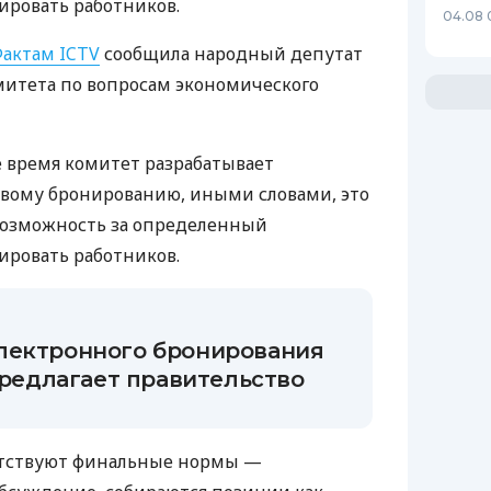
ировать работников.
04.08 
актам ICTV
сообщила народный депутат
омитета по вопросам экономического
е время комитет разрабатывает
овому бронированию, иными словами, это
возможность за определенный
ировать работников.
лектронного бронирования
 предлагает правительство
утствуют финальные нормы —