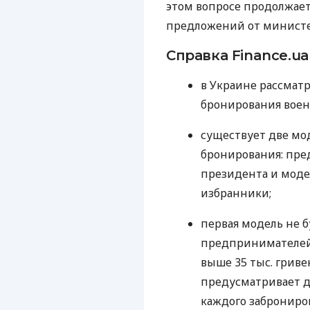
этом вопросе продолжаетс
предложений от министер
Справка Finance.ua
в Украине рассмат
бронирования воен
существует две мо
бронирования: пре
президента и моде
избранники;
первая модель не б
предпринимателей и
выше 35 тыс. гриве
предусматривает 
каждого заброниров