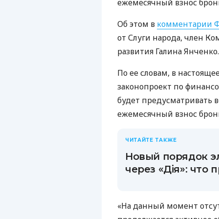
ежемесячный взнос брон
Об этом в
комментарии Ф
от Слуги народа, член К
развития Галина Янченко.
По ее словам, в настояще
законопроект по финанс
будет предусматривать 
ежемесячный взнос брон
ЧИТАЙТЕ ТАКЖЕ
Новый порядок э
через «Дія»: что
«На данный момент отс