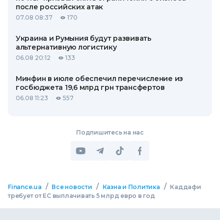
после российских атак
07.08 08:37
170
Украина и Румыния будут развивать
альтернативную логистику
06.08 20:12
133
Минфин в июле обеспечил перечисление из
госбюджета 19,6 млрд грн трансфертов
06.08 11:23
557
Подпишитесь на нас
/
/
/
Finance.ua
Все новости
Казна и Политика
Каддафи
требует от ЕС выплачивать 5 млрд евро в год