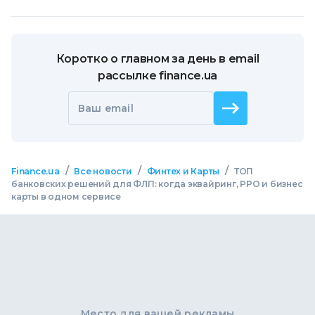
Коротко о главном за день в email
рассылке finance.ua
Ваш email
/
/
/
Finance.ua
Все новости
Финтех и Карты
ТОП
банковских решений для ФЛП: когда эквайринг, РРО и бизнес
карты в одном сервисе
Место для вашей рекламы