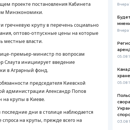
ющем проекте постановления Кабинета
Вчера 
ЕЖЕМЕСЯЧНЫЙ ОБЗОР
ПУТЕВО
ом Минэкономики.
КЕШБЭКА
СТРАХО
Будет
мнени
ти гречневую крупу в перечень социально
ПУТЕВОДИТЕЛИ ПО
ВСЕ СТ
Вчера 
ания, оптово-отпускные цены на которые
БАНКОВСКИМ КАРТАМ
СТРАХО
ь местные власти.
Реги
арен
ОТЗЫВЫ
 вице-премьер-министр по вопросам
КОМПАН
05.08 
ор Слаута инициирует введение
ДОСТАВ
Канад
ки в Аграрный фонд.
хран
КОНТАК
обязанности председателя Киевской
05.08 
ной администрации Александр Попов
Польс
 на крупы в Киеве.
свора
Украи
 в последние дни в столице наблюдается
спор
спроса на крупы, прежде всего на
03.08 