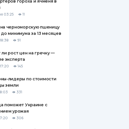
ртеров гороха и ячменя в
й
я 03:25
11
 на черноморскую пшеницу
 до минимума за 13 месяцев
18:38
91
 ли рост цен на гречку —
е эксперта
17:20
145
оны-лидеры по стоимости
ды земли
18:03
331
а поможет Украине с
ением урожая
17:20
306