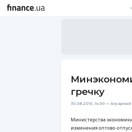
В
В
Л
А
Н
Минэкономи
С
гречку
П
30.08.2010, 14:00
—
Аграрный
Т
Р
Министерства экономики
изменения оптово-отпуск