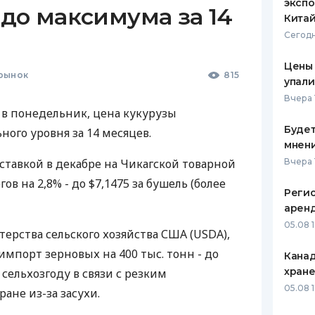
экспо
до максимума за 14
Кита
Сегодн
Цены
рынок
815
упали
Вчера 
в понедельник, цена кукурузы
Будет
ого уровня за 14 месяцев.
мнени
тавкой в декабре на Чикагской товарной
Вчера 
ов на 2,8% - до $7,1475 за бушель (более
Реги
арен
05.08 
ерства сельского хозяйства США (USDA),
мпорт зерновых на 400 тыс. тонн - до
Канад
хран
 сельхозгоду в связи с резким
05.08 
ане из-за засухи.