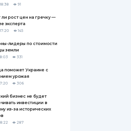
18:38
91
ДИТЕЛИ ПО
ВАНИЮ
 ли рост цен на гречку —
е эксперта
РАХОВЫЕ ПОЛИСЫ
17:20
145
ВЫЕ КОМПАНИИ
оны-лидеры по стоимости
ды земли
 О СТРАХОВЫХ
ИЯХ
18:03
331
КА И ОПЛАТА
а поможет Украине с
ением урожая
ТЫ
17:20
306
кий бизнес не будет
чивать инвестиции в
ну из-за исторических
ов
18:22
287