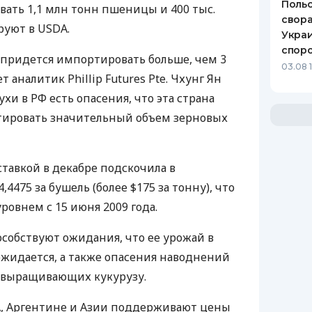
Польс
ать 1,1 млн тонн пшеницы и 400 тыс.
свора
руют в USDA.
Украи
спор
 придется импортировать больше, чем 3
03.08 
т аналитик Phillip Futures Pte. Чхунг Ян
сухи в РФ есть опасения, что эта страна
ировать значительный объем зерновых
ставкой в декабре подскочила в
,4475 за бушель (более $175 за тонну), что
ровнем с 15 июня 2009 года.
особствуют ожидания, что ее урожай в
жидается, а также опасения наводнений
, выращивающих кукурузу.
А, Аргентине и Азии поддерживают цены