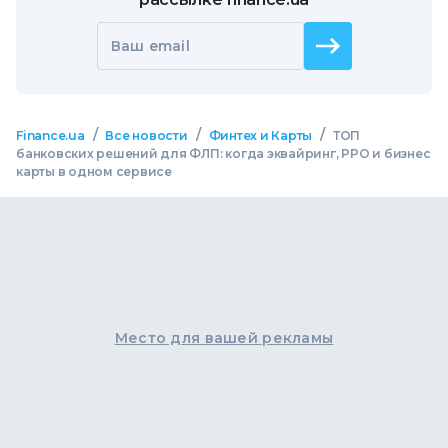
Ваш email
/
/
/
Finance.ua
Все новости
Финтех и Карты
ТОП
банковских решений для ФЛП: когда эквайринг, РРО и бизнес
карты в одном сервисе
Место для вашей рекламы