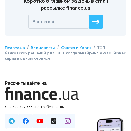
Коротко о главном за день в email
рассылке finance.ua
Ваш email
/
/
/
Finance.ua
Все новости
Финтех и Карты
ТОП
банковских решений для ФЛП: когда эквайринг, РРО и бизнес
карты в одном сервисе
Рассчитывайте на
0 800 307 555
звонки бесплатны