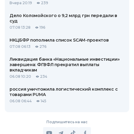
Вчера 20:19
239
Дело Коломойского о 9,2 млрд грн передали в
суд
07.08 13:28
196
НКЦБФР пополнила список SCAM-проектов
07.08 06:13
276
Ликвидация банка «Национальные инвестиции»
завершена: ФГВФЛ прекратил выплаты
вкладчикам
06.08 10:20
234
россия уничтожила логистический комплекс с
товарами PUMA
06.08 06:44
145
Подпишитесь на нас