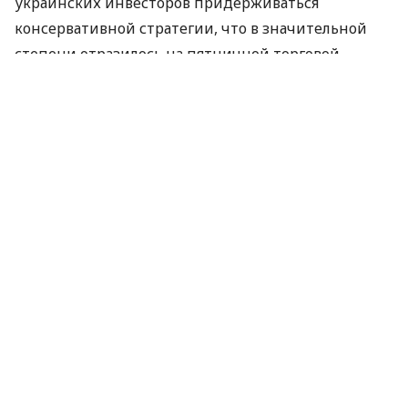
украинских инвесторов придерживаться
консервативной стратегии, что в значительной
степени отразилось на пятничной торговой
активности.
"Настроения на рынке были смешанными,
вследствие чего доминирующим стал "пятничный
фактор", заставивший украинских инвесторов
зафиксировать незначительную прибыль", - сказал
он агентству "Интерфакс-Украина".
Как отметил глава департамента торговли
инвесткомпании "БГ Капитал" Вадим Самар, к
завершению торговой сессии негатив на фондовые
рынки привнесло выступление главы ФРС США
Бена Бернанке, разочаровавшее инвесторов,
поскольку они не услышали конкретики