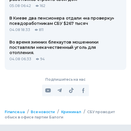
05.08 06:42
162
В Киеве два пенсионера отдали «на проверку»
псевдоработникам СБУ $267 тысяч
04.08 18:33
811
Во время зимних блекаутов мошенники
поставляли некачественный уголь для
отопления.
04.08 06:33
94
Подпишитесь на нас
/
/
/
Finance.ua
Все новости
Криминал
СБУ проводит
обыск в офисе партии Балоги