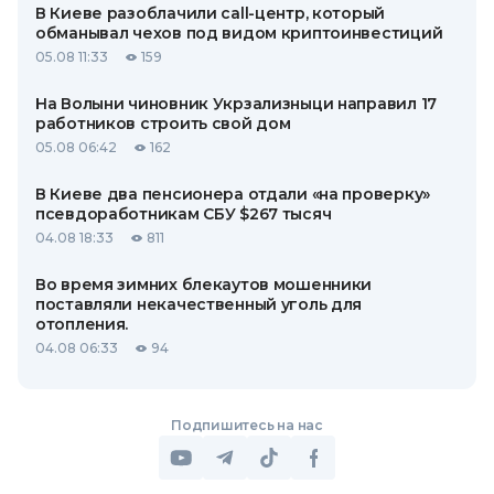
В Киеве разоблачили call-центр, который
обманывал чехов под видом криптоинвестиций
05.08 11:33
159
На Волыни чиновник Укрзализныци направил 17
работников строить свой дом
05.08 06:42
162
В Киеве два пенсионера отдали «на проверку»
псевдоработникам СБУ $267 тысяч
04.08 18:33
811
Во время зимних блекаутов мошенники
поставляли некачественный уголь для
отопления.
04.08 06:33
94
Подпишитесь на нас