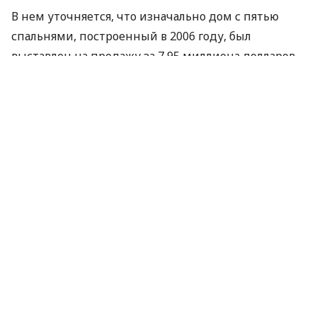
В нем уточняется, что изначально дом с пятью
спальнями, построенный в 2006 году, был
выставлен на продажу за 7,95 миллиона долларов.
"Покупатели с президентом не встречались, но
они надеются, что Обама когда-нибудь посетит
свой дом вновь, несмотря на то, что он был
продан", - приводятся в сообщении слова агента
недвижимости, выставившего дом на продажу.
Как сообщалось ранее, младший брат экс-
президента США Джорджа Буша - Марвин -
выставил на продажу свой дом в штате
Вирджиния за 2,9 миллиона долларов.
По материалам:
РІА Новини