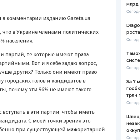
млрд 
ЕЖЕМЕСЯЧНЫЙ ОБЗОР
ПУТЕВО
Сегодн
КЕШБЭКА
СТРАХО
ал в комментарии изданию Gazeta.ua
Drago
ПУТЕВОДИТЕЛИ ПО
ВСЕ СТ
, что в Украине членами политических
роста
БАНКОВСКИМ КАРТАМ
5% населения.
Сегодн
СТРАХО
Тамож
ми партий, те которые имеют права
ОТЗЫВЫ
КОМПАН
систе
партийными. Вот и я себе задаю вопрос,
Сегодн
учше других? Только они имеют право
ДОСТАВ
у городских голов и кандидатов в
За 7 
КОНТАК
госбю
ты, почему эти 96% не имеют такого
трлн 
Сегодн
 вступать в эти партии, чтобы иметь
Швеци
андидата. С моей точки зрения это
незак
обенно при существующей мажоритарной
оккуп
Сегодн