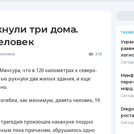
хнули три дома.
ТАКЖЕ
еловек
Украи
разви
олитика
319
логис
Сегодн
Мансура, что в 120 километрах к северо-
Минф
тью рухнули два жилых здания, и еще
переч
но.
млрд 
Сегодн
огибли, как минимум, девять человек, 19
Drago
роста
, трагедия произошла накануне поздно
Сегодн
ясным пока причинам, обрушилось одно