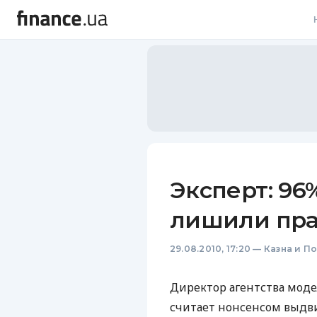
В
В
Л
А
Н
Эксперт: 9
С
лишили пра
П
29.08.2010, 17:20
—
Казна и П
Т
Р
Директор агентства моде
считает нонсенсом выдв