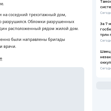
Тамож
е.
систе
Сегодн
и на соседний трехэтажный дом,
ю разрушился. Обломки разрушенных
За 7 
дин расположенный рядом жилой дом.
госбю
трлн 
ленно были направлены бригады
Сегодн
и врачи.
Швеци
незак
m
оккуп
Сегодн