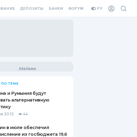
ОВАНИЕ
ДЕПОЗИТЫ
БАНКИ
ФОРУМ
РУ
ВСЕ ДЕПОЗИТЫ
ВСЕ БАНКИ
ВАНИЕ ЖИЛЬЯ ОТ
ДЕПОЗИТЫ В USD
ОТЗЫВЫ О БАНКАХ
И ШАХЕДОВ
ДЕПОЗИТЫ В EUR
МИКРОФИНАНСОВЫЕ
АХОВКА ЗАГРАНИЦУ
ОРГАНИЗАЦИИ
БОНУС К ДЕПОЗИТАМ
ОТЗЫВЫ ОБ МФО
УСЛОВИЯ АКЦИИ
Я КАРТА
 ПО ТЕМЕ
ВОПРОСЫ И ОТВЕТЫ
ОННАЯ ВИНЬЕТКА
на и Румыния будут
ДЕПОЗИТНЫЙ КАЛЬКУЛЯТОР
вать альтернативную
Я СОТРУДНИКОВ
тику
ПУТЕВОДИТЕЛИ ПО
я 20:12
44
SSISTANCE
СБЕРЕЖЕНИЯМ
ин в июле обеспечил
ВАНИЕ ОТ
исление из госбюджета 19,6
ТНЫХ СЛУЧАЕВ