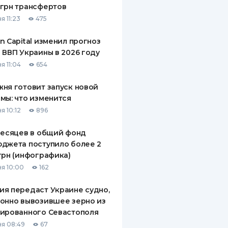
грн трансфертов
ДИТЕЛИ ПО
я 11:23
475
ВАНИЮ
n Capital изменил прогноз
РАХОВЫЕ ПОЛИСЫ
 ВВП Украины в 2026 году
я 11:04
654
ВЫЕ КОМПАНИИ
ня готовит запуск новой
 О СТРАХОВЫХ
ИЯХ
мы: что изменится
я 10:12
896
КА И ОПЛАТА
месяцев в общий фонд
ТЫ
джета поступило более 2
грн (инфографика)
я 10:00
162
я передаст Украине судно,
онно вывозившее зерно из
ированного Севастополя
я 08:49
67