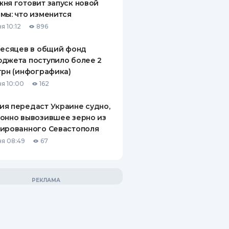
ня готовит запуск новой
мы: что изменится
я 10:12
896
месяцев в общий фонд
джета поступило более 2
грн (инфографика)
я 10:00
162
я передаст Украине судно,
онно вывозившее зерно из
ированного Севастополя
я 08:49
67