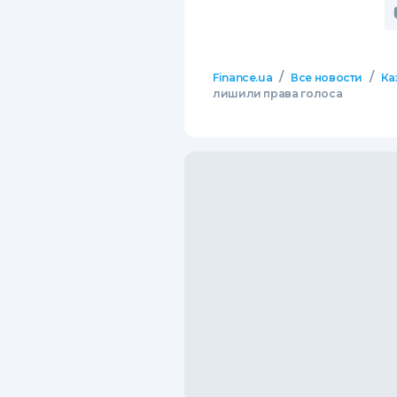
/
/
Finance.ua
Все новости
Ка
лишили права голоса