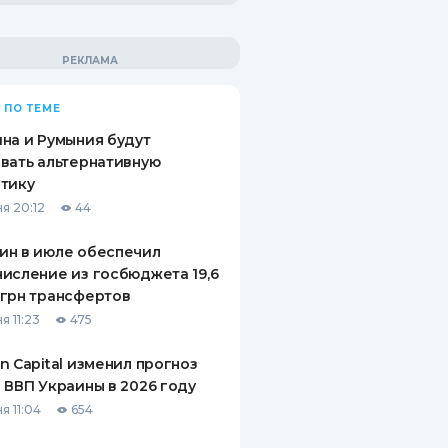
 ПО ТЕМЕ
на и Румыния будут
вать альтернативную
тику
я 20:12
44
ин в июле обеспечил
исление из госбюджета 19,6
грн трансфертов
я 11:23
475
n Capital изменил прогноз
 ВВП Украины в 2026 году
я 11:04
654