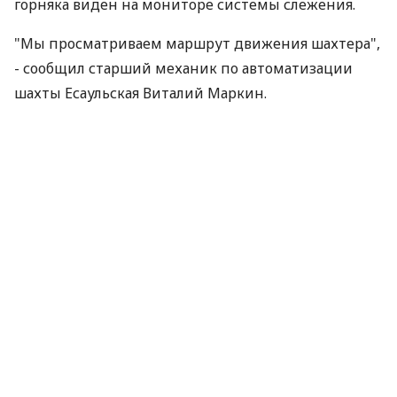
горняка виден на мониторе системы слежения.
"Мы просматриваем маршрут движения шахтера",
- сообщил старший механик по автоматизации
шахты Есаульская Виталий Маркин.
"В любой момент можно определить место
нахождения шахтера под землей и численность
персонала, спустившегося и вышедшего из шахты",
- отметил начальник службы охраны труда
управления по промышленной безопасности и
охране труда ОАО ОУК Южкузбассуголь Станислав
Маренов.
Все полученные данные поступают в единую
информационную систему.
Также на Есаульской ввели жетонную систему,