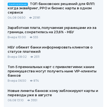
ТОП банковских решений для ФЛП:
ПАРТНЕРСКАЯ
когда эквайринг, РРО и бизнес карты в одном
сервисе
04.08 06:50
25181
Заработная плата, получаемая украинцами из-за
границы, сократилась на 23,6% - НБУ
Вчера 10:00
555
НБУ обяжет банки информировать клиентов о
статусе платежей
Вчера 08:02
2511
Топ-5 премиальных карт с привилегиями: какие
преимущества могут получить ныне VIP-клиенты
банков
Вчера 06:50
874
Новые лимиты банков: кому заблокируют карты и
переводы уже в августе
06.08 13:10
3951