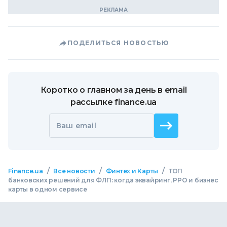
ПОДЕЛИТЬСЯ НОВОСТЬЮ
Коротко о главном за день в email
рассылке finance.ua
Ваш email
/
/
/
Finance.ua
Все новости
Финтех и Карты
ТОП
банковских решений для ФЛП: когда эквайринг, РРО и бизнес
карты в одном сервисе