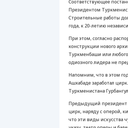
Соответствующее поста
Президентом Туркменис
Строительные работы дол
года, к 20-летию незави
При этом, согласно расп
конструкции нового архи
Туркменбаши или любого
одиозного лидера не пре
Напомним, что в этом год
Ашхабаде заработал цирк
Туркменистана Гурбангу
Предыдущий президент 
цирк, наряду с оперой, к
что эти виды искусства 
указу, театр оперы и бал