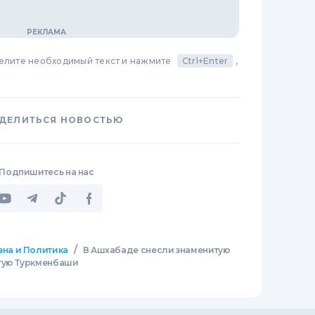
делите необходимый текст и нажмите
Ctrl+Enter
,
ДЕЛИТЬСЯ НОВОСТЬЮ
Подпишитесь на нас
/
зна и Политика
В Ашхабаде снесли знаменитую
атую Туркменбаши