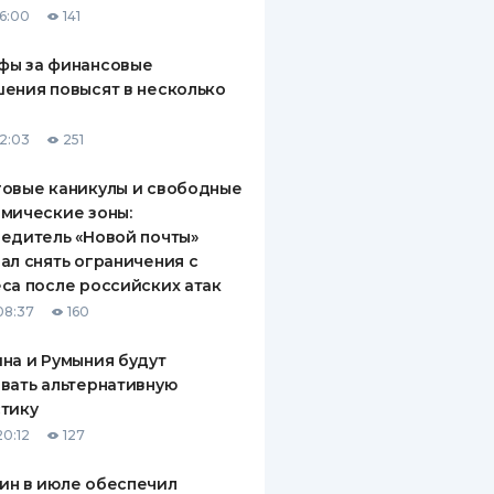
16:00
141
ДИТЕЛИ ПО
ВАНИЮ
фы за финансовые
ения повысят в несколько
РАХОВЫЕ ПОЛИСЫ
12:03
251
ВЫЕ КОМПАНИИ
овые каникулы и свободные
 О СТРАХОВЫХ
ИЯХ
мические зоны:
едитель «Новой почты»
КА И ОПЛАТА
ал снять ограничения с
са после российских атак
ТЫ
08:37
160
на и Румыния будут
вать альтернативную
тику
20:12
127
ин в июле обеспечил