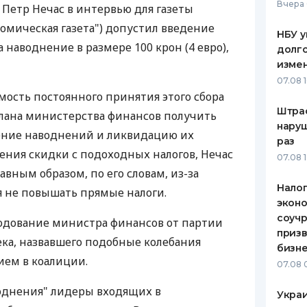
Вчера 
Петр Нечас в интервью для газеты
номическая газета") допустил введение
НБУ у
а наводнение в размере 100 крон (4 евро),
долго
изме
07.08 
ость постоянного принятия этого сбора
Штра
плана министерства финансов получить
наруш
ение наводнений и ликвидацию их
раз
ния скидки с подоходных налогов, Нечас
07.08 
вным образом, по его словам, из-за
Налог
 не повышать прямые налоги.
эконо
соучр
годование министра финансов от партии
призв
ка, назвавшего подобные колебания
бизне
ем в коалиции.
07.08 
воднения" лидеры входящих в
Украи