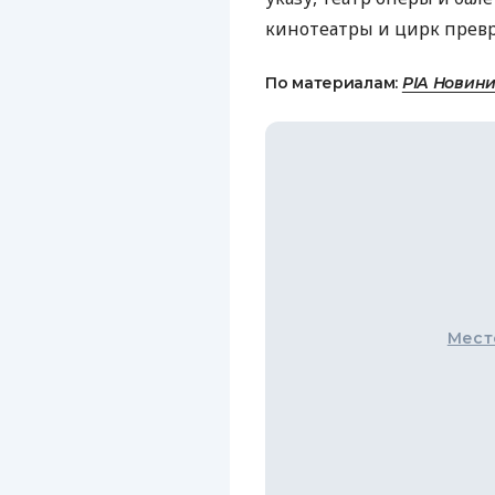
кинотеатры и цирк прев
По материалам:
РІА Новин
Мест