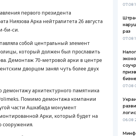
07.08 
ЕЖЕМЕСЯЧНЫЙ ОБЗОР
ПУТЕВО
авления первого президента
КЕШБЭКА
СТРАХО
Штра
та Ниязова Арка нейтралитета 26 августа
наруш
ПУТЕВОДИТЕЛИ ПО
ВСЕ СТ
и-би-си.
раз
БАНКОВСКИМ КАРТАМ
07.08 
СТРАХО
тавляла собой центральный элемент
толицы, который должен был прославить
Налог
ОТЗЫВЫ
КОМПАН
эконо
ова. Демонтаж 70-метровой арки в центре
соучр
ентским дворцом занял чуть более двух
ДОСТАВ
призв
бизне
КОНТАК
07.08 
по демонтажу архитектурного памятника
 Polimeks. Помимо демонтажа компании
Украи
разви
угой части Ашхабада монумент
логис
емонтированной Арки, который будет на
06.08 
о сооружения.
Минф