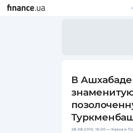
В
В
Л
А
Н
В Ашхабаде
С
знаменитую
П
позолоченн
Т
Туркменба
Р
28.08.2010, 16:00
—
Казна и П