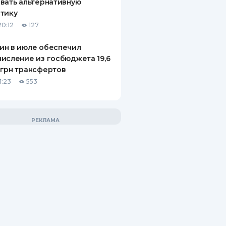
вать альтернативную
тику
20:12
127
ин в июле обеспечил
исление из госбюджета 19,6
грн трансфертов
1:23
553