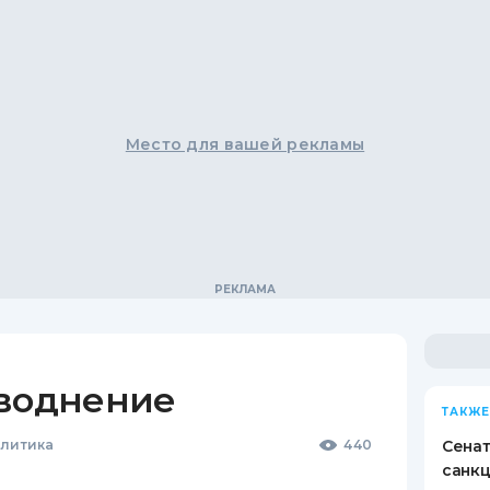
Место для вашей рекламы
аводнение
ТАКЖЕ
олитика
440
Сена
санкц