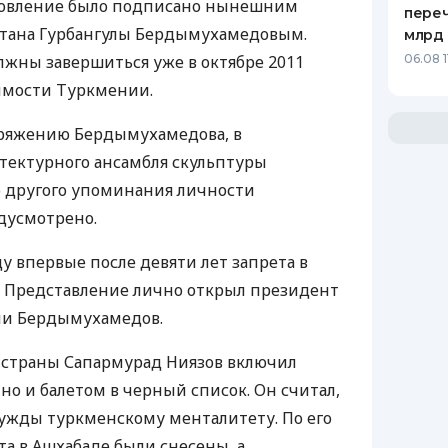
новление было подписано нынешним
переч
тана Гурбангулы Бердымухамедовым.
млрд 
жны завершиться уже в октябре 2011
06.08 1
симости Туркмении.
оряжению Бердымухамедова, в
тектурного ансамбля скульптуры
 другого упоминания личности
дусмотрено.
у впервые после девяти лет запрета в
. Представление лично открыл президент
ли Бердымухамедов.
страны Сапармурад Ниязов включил
ино и балетом в черный список. Он считал,
чужды туркменскому менталитету. По его
ета в Ашхабаде были снесены, а