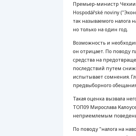
Премьер-министр Чехии 
Hospodářské noviny ("Эко
так называемого налога н
но только на один год.
Возможность и необходим
он отрицает. По поводу 
средства на предотвращ
последствий путем сниже
испытывает сомнения. Гла
предвыборного обещания
Такая оценка вызвала не
ТОП09 Мирослава Калоусе
неприемлемым поведени
По поводу "налога на на