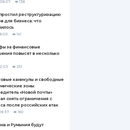
08:07
138
простил реструктуризацию
в для бизнеса: что
нилось
16:00
141
фы за финансовые
ения повысят в несколько
12:03
251
овые каникулы и свободные
мические зоны:
едитель «Новой почты»
ал снять ограничения с
са после российских атак
08:37
160
на и Румыния будут