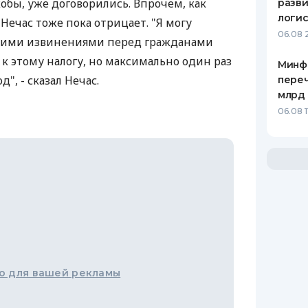
обы, уже договорились. Впрочем, как
разви
логис
 Нечас тоже пока отрицает. "Я могу
06.08 
бокими извинениями перед гражданами
к этому налогу, но максимально один раз
Минф
", - сказал Нечас.
переч
млрд 
06.08 1
о для вашей рекламы