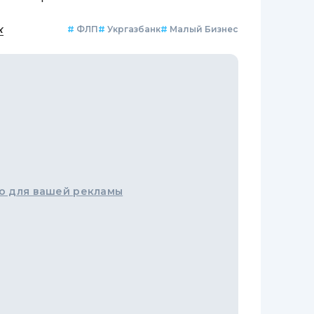
к
#
ФЛП
#
Укргазбанк
#
Малый Бизнес
о для вашей рекламы