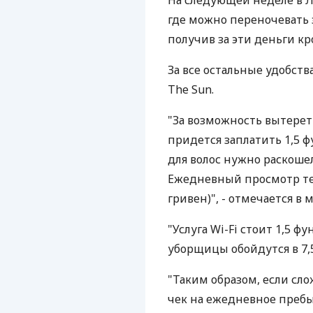
На следующей неделе в Л
где можно переночевать з
получив за эти деньги к
За все остальные удобст
The Sun.
"За возможность вытерет
придется заплатить 1,5 фу
для волос нужно раскошел
Ежедневный просмотр тел
гривен)", - отмечается в 
"Услуга Wi-Fi стоит 1,5 фу
уборщицы обойдутся в 7,5
"Таким образом, если сл
чек на ежедневное пребы