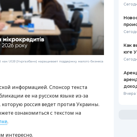
Сегодн
Новос
проис
Сегодн
Как в
юге 
Сегодн
 как UGB (Укргазбанк) наращивает поддержку малого бизнеса
Аренд
аренд
дохо
ской информацией. Спонсор текста
Вчера 
бликации ее на русском языке из-за
которую россия ведет против Украины.
ожете ознакомиться с текстом на
лке
.
ам интересно.