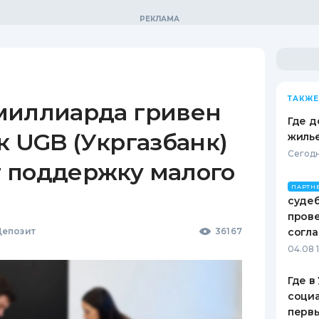
ТАКЖЕ
миллиарда гривен
Где д
к UGB (Укргазбанк)
жиль
Сегодн
 поддержку малого
ПАРТН
судеб
пров
епозит
36167
согл
04.08 
Где в
социа
первы