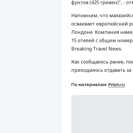
фунтов (425 гривен)", - о
Напомним, что малазийск
осваивает европейский р
Лондоне. Компания намер
15 отелей с общим номе
Breaking Travel News.
Как сообщалось ранее, п
приходилось отдавать за 
По материалам:
Prian.ru