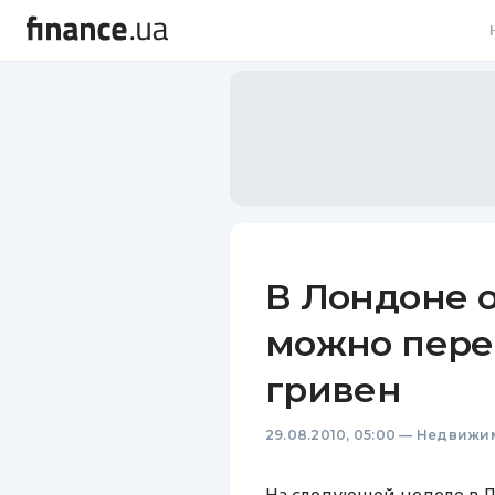
В
В
Л
А
Н
В Лондоне о
С
можно перен
П
гривен
Т
29.08.2010, 05:00
—
Недвижи
Р