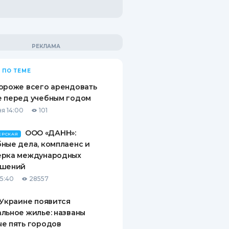
 ПО ТЕМЕ
ороже всего арендовать
е перед учебным годом
я 14:00
101
ООО «ДАНН»:
ЕРСКАЯ
ные дела, комплаенс и
ерка международных
ашений
15:40
28557
 Украине появится
льное жилье: названы
е пять городов