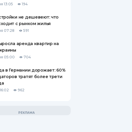
я 13:05
194
тройки не дешевеют: что
ходит с рынком жилья
я 07:28
591
ыросла аренда квартир на
Украины
я 05:00
704
а в Германии дорожает: 60%
аторов тратят более трети
да
16:02
962