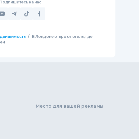
Подпишитесь на нас
/
движимость
В Лондоне откроют отель, где
вен
Место для вашей рекламы