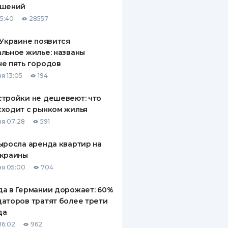
ашений
ДИТЕЛИ ПО
15:40
28557
ВАНИЮ
 Украине появится
РАХОВЫЕ ПОЛИСЫ
льное жилье: названы
е пять городов
ВЫЕ КОМПАНИИ
я 13:05
194
 О СТРАХОВЫХ
ИЯХ
тройки не дешевеют: что
ходит с рынком жилья
КА И ОПЛАТА
я 07:28
591
ТЫ
ыросла аренда квартир на
Украины
я 05:00
704
а в Германии дорожает: 60%
аторов тратят более трети
да
16:02
962