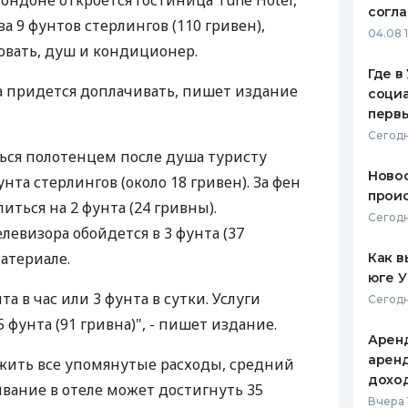
ондоне откроется гостиница Tune Hotel,
согл
а 9 фунтов стерлингов (110 гривен),
ЕЖЕМЕСЯЧНЫЙ ОБЗОР
ПУТЕВО
04.08 
КЕШБЭКА
СТРАХО
ровать, душ и кондиционер.
Где в
ПУТЕВОДИТЕЛИ ПО
ВСЕ СТ
ва придется доплачивать, пишет издание
социа
БАНКОВСКИМ КАРТАМ
первы
СТРАХО
Сегодн
ься полотенцем после душа туристу
ОТЗЫВЫ
КОМПАН
Новос
нта стерлингов (около 18 гривен). За фен
проис
иться на 2 фунта (24 гривны).
ДОСТАВ
Сегодн
евизора обойдется в 3 фунта (37
КОНТАК
материале.
Как в
юге 
нта в час или 3 фунта в сутки. Услуги
Сегодн
 фунта (91 гривна)", - пишет издание.
Аренд
аренд
ожить все упомянутые расходы, средний
дохо
вание в отеле может достигнуть 35
Вчера 