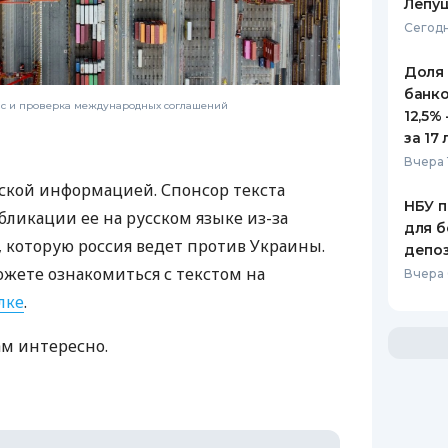
Лепу
Сегодн
Доля
банко
нс и проверка международных соглашений
12,5%
за 17 
Вчера 
ской информацией. Спонсор текста
НБУ п
бликации ее на русском языке из-за
для б
которую россия ведет против Украины.
депо
ожете ознакомиться с текстом на
Вчера
лке
.
ам интересно.