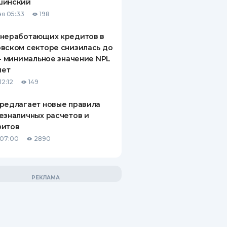
шинский
я 05:33
198
 неработающих кредитов в
вском секторе снизилась до
 - минимальное значение NPL
лет
12:12
149
редлагает новые правила
езналичных расчетов и
зитов
 07:00
2890