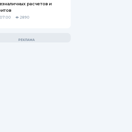
езналичных расчетов и
зитов
 07:00
2890