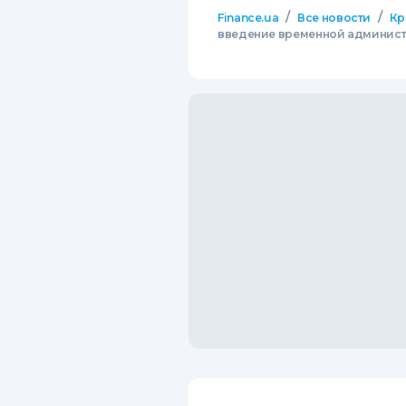
/
/
Finance.ua
Все новости
Кр
введение временной админист