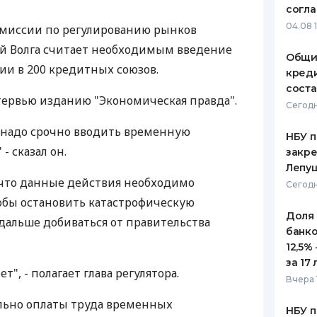
согл
ЕЖЕМЕСЯЧНЫЙ ОБЗОР
ПУТЕВО
04.08 
омиссии по регулированию рынков
КЕШБЭКА
СТРАХО
ий Волга считает необходимым введение
Общи
ПУТЕВОДИТЕЛИ ПО
ВСЕ СТ
и в 200 кредитных союзов.
креди
БАНКОВСКИМ КАРТАМ
соста
СТРАХО
тервью изданию "Экономическая правда".
Сегодн
ОТЗЫВЫ
 надо срочно вводить временную
КОМПАН
НБУ п
- сказал он.
закр
ДОСТАВ
Лепу
 что данные действия необходимо
Сегодн
КОНТАК
тобы остановить катастрофическую
Доля
 дальше добиваться от правительства
банко
12,5%
за 17 
т", - полагает глава регулятора.
Вчера 
ельно оплаты труда временных
НБУ п