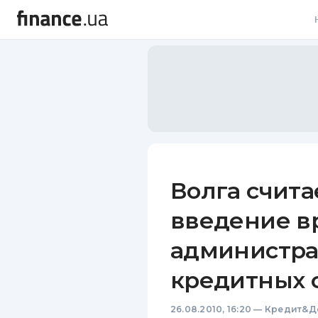
В
В
Л
А
Н
Волга счит
С
введение в
П
администра
Т
кредитных 
Р
26.08.2010, 16:20
—
Кредит&Д