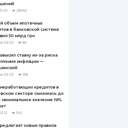
ашений
ДИТЕЛИ ПО
15:40
28562
ВАНИЮ
й объем ипотечных
РАХОВЫЕ ПОЛИСЫ
тов в банковской системе
вил 50 млрд грн
ВЫЕ КОМПАНИИ
я 06:32
66
 О СТРАХОВЫХ
ИЯХ
овысил ставку из-за риска
епления инфляции —
КА И ОПЛАТА
шинский
я 05:33
198
ТЫ
 неработающих кредитов в
вском секторе снизилась до
 - минимальное значение NPL
лет
12:12
149
редлагает новые правила