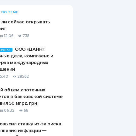
 ПО ТЕМЕ
 ли сейчас открывать
зит
я 12:06
735
ООО «ДАНН»:
ЕРСКАЯ
ные дела, комплаенс и
ерка международных
ашений
15:40
28562
й объем ипотечных
тов в банковской системе
вил 50 млрд грн
я 06:32
66
овысил ставку из-за риска
епления инфляции —