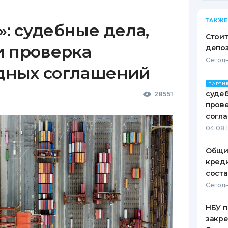
ТАКЖЕ
: судебные дела,
Стоит
и проверка
депо
Сегодн
дных соглашений
ПАРТН
судеб
28551
пров
согл
04.08 
Общи
креди
соста
Сегодн
НБУ п
закр