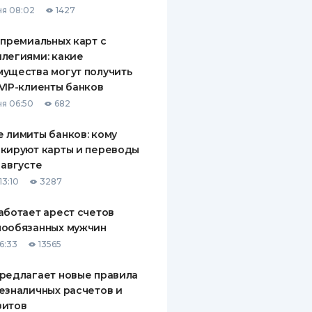
я 08:02
1427
ДИТЕЛИ ПО
ВАНИЮ
 премиальных карт с
легиями: какие
РАХОВЫЕ ПОЛИСЫ
ущества могут получить
VIP-клиенты банков
ВЫЕ КОМПАНИИ
я 06:50
682
 О СТРАХОВЫХ
ИЯХ
 лимиты банков: кому
кируют карты и переводы
КА И ОПЛАТА
 августе
13:10
3287
ТЫ
аботает арест счетов
нообязанных мужчин
6:33
13565
редлагает новые правила
езналичных расчетов и
зитов