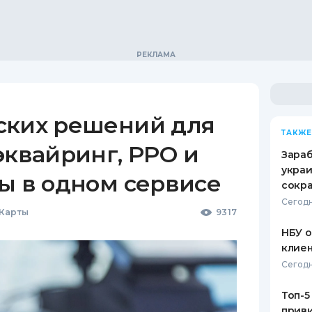
ских решений для
ТАКЖЕ
эквайринг, РРО и
Зараб
украи
ы в одном сервисе
сокра
Сегодн
 Карты
9317
НБУ 
клиен
Сегодн
Топ-5
приви