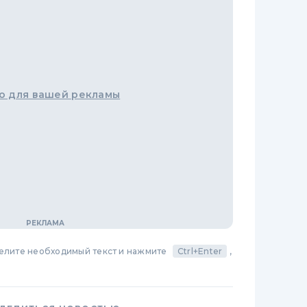
о для вашей рекламы
делите необходимый текст и нажмите
Ctrl+Enter
,