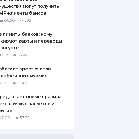
ущества могут получить
VIP-клиенты банков
я 06:50
682
 лимиты банков: кому
кируют карты и переводы
 августе
13:10
3287
аботает арест счетов
нообязанных мужчин
6:33
13565
редлагает новые правила
езналичных расчетов и
зитов
07:00
3372