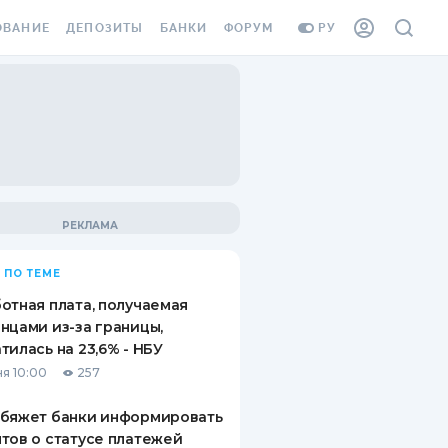
ОВАНИЕ
ДЕПОЗИТЫ
БАНКИ
ФОРУМ
РУ
ВСЕ ДЕПОЗИТЫ
ВСЕ БАНКИ
ВАНИЕ ЖИЛЬЯ ОТ
ДЕПОЗИТЫ В USD
ОТЗЫВЫ О БАНКАХ
И ШАХЕДОВ
ДЕПОЗИТЫ В EUR
МИКРОФИНАНСОВЫЕ
АХОВКА ЗАГРАНИЦУ
ОРГАНИЗАЦИИ
БОНУС К ДЕПОЗИТАМ
ОТЗЫВЫ ОБ МФО
УСЛОВИЯ АКЦИИ
Я КАРТА
 ПО ТЕМЕ
ВОПРОСЫ И ОТВЕТЫ
ОННАЯ ВИНЬЕТКА
отная плата, получаемая
ДЕПОЗИТНЫЙ КАЛЬКУЛЯТОР
нцами из-за границы,
Я СОТРУДНИКОВ
тилась на 23,6% - НБУ
ПУТЕВОДИТЕЛИ ПО
я 10:00
257
SSISTANCE
СБЕРЕЖЕНИЯМ
обяжет банки информировать
ВАНИЕ ОТ
тов о статусе платежей
ТНЫХ СЛУЧАЕВ