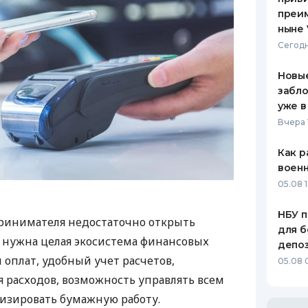
преим
ныне 
Сегодн
Новые
забло
уже в
Вчера 
Как р
воен
05.08 1
НБУ п
ринимателя недостаточно открыть
для б
у нужна целая экосистема финансовых
депо
 оплат, удобный учет расчетов,
05.08 
 расходов, возможность управлять всем
изировать бумажную работу.