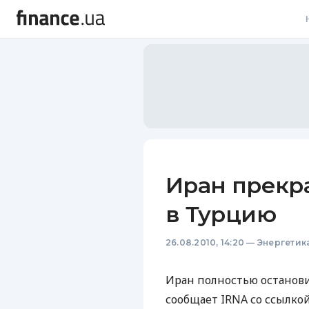
В
В
Л
А
Н
Иран прекра
С
в Турцию
П
26.08.2010, 14:20
—
Энергетик
Т
Р
Иран полностью останови
сообщает IRNA со ссылко