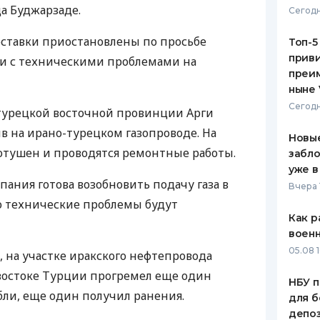
 Буджарзаде.
Сегодн
ЕЖЕМЕСЯЧНЫЙ ОБЗОР
ПУТЕВО
КЕШБЭКА
СТРАХО
оставки приостановлены по просьбе
Топ-5
приви
зи с техническими проблемами на
ПУТЕВОДИТЕЛИ ПО
ВСЕ СТ
преим
БАНКОВСКИМ КАРТАМ
ныне 
СТРАХО
Сегодн
 турецкой восточной провинции Арги
ОТЗЫВЫ
 на ирано-турецком газопроводе. На
КОМПАН
Новые
тушен и проводятся ремонтные работы.
забло
ДОСТАВ
уже в
ания готова возобновить подачу газа в
Вчера 
КОНТАК
о технические проблемы будут
Как р
воен
05.08 1
, на участке иракского нефтепровода
востоке Турции прогремел еще один
НБУ п
бли, еще один получил ранения.
для б
депо