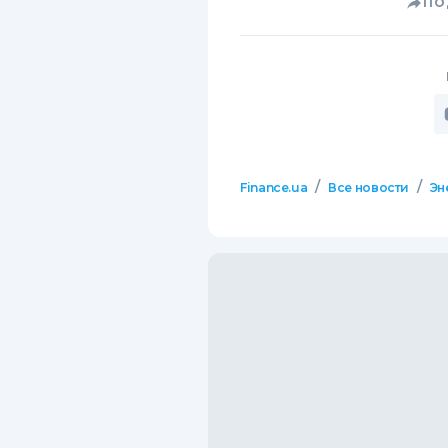
ПО
/
/
Finance.ua
Все новости
Эн