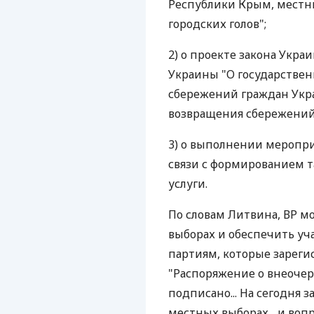
Республики Крым, местны
городских голов";
2) о проекте закона Укр
Украины "О государствен
сбережений граждан Укр
возвращения сбережений
3) о выполнении меропр
связи с формированием 
услуги.
По словам Литвина, ВР м
выборах и обеспечить уч
партиям, которые зареги
"Распоряжение о внеочер
подписано... На сегодня 
местных выборах... и воп