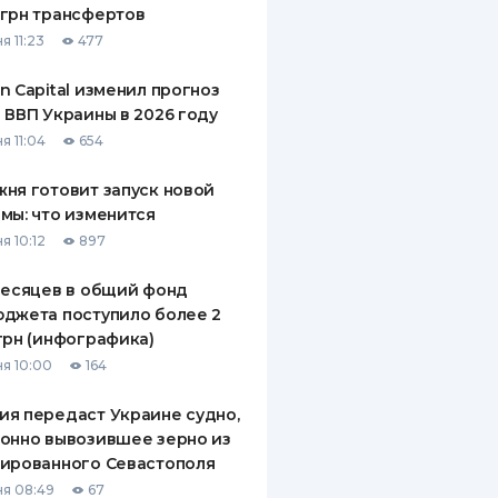
грн трансфертов
ДИТЕЛИ ПО
я 11:23
477
ВАНИЮ
n Capital изменил прогноз
РАХОВЫЕ ПОЛИСЫ
 ВВП Украины в 2026 году
я 11:04
654
ВЫЕ КОМПАНИИ
ня готовит запуск новой
 О СТРАХОВЫХ
ИЯХ
мы: что изменится
я 10:12
897
КА И ОПЛАТА
месяцев в общий фонд
ТЫ
джета поступило более 2
грн (инфографика)
я 10:00
164
я передаст Украине судно,
онно вывозившее зерно из
ированного Севастополя
я 08:49
67