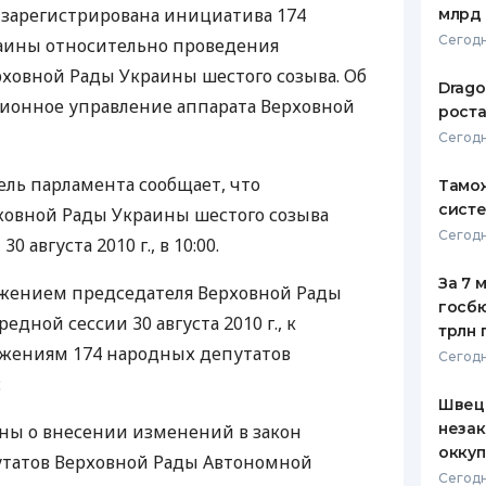
 зарегистрирована инициатива 174
млрд 
ЕЖЕМЕСЯЧНЫЙ ОБЗОР
ПУТЕВО
Сегодн
аины относительно проведения
КЕШБЭКА
СТРАХО
ховной Рады Украины шестого созыва. Об
Drago
ПУТЕВОДИТЕЛИ ПО
ВСЕ СТ
ионное управление аппарата Верховной
роста
БАНКОВСКИМ КАРТАМ
Сегодн
СТРАХО
ель парламента сообщает, что
Тамож
ОТЗЫВЫ
КОМПАН
систе
ховной Рады Украины шестого созыва
Сегодн
0 августа 2010 г., в 10:00.
ДОСТАВ
За 7 
яжением председателя Верховной Рады
КОНТАК
госбю
дной сессии 30 августа 2010 г., к
трлн 
жениям 174 народных депутатов
Сегодн
:
Швеци
незак
аины о внесении изменений в закон
оккуп
утатов Верховной Рады Автономной
Сегодн