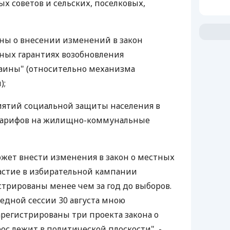
х советов и сельских, поселковых,
аины о внесении изменений в закон
ных гарантиях возобновления
аины" (относительно механизма
);
иятий социальной защиты населения в
тарифов на жилищно-коммунальные
ожет внести изменения в закон о местных
астие в избирательной кампании
стрированы менее чем за год до выборов.
едной сессии 30 августа мною
зарегистрированы три проекта закона о
рос лежит в политической плоскости", -