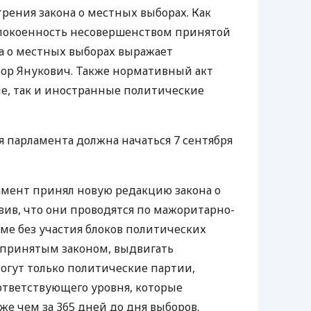
трения закона о местных выборах. Как
спокоенность несовершенством принятой
а о местных выборах выражает
ор Янукович. Также нормативный акт
е, так и иностранные политические
я парламента должна начаться 7 сентября
амент принял новую редакцию закона о
вив, что они проводятся по мажоритарно-
е без участия блоков политических
с принятым законом, выдвигать
огут только политические партии,
ответствующего уровня, которые
же чем за 365 дней до дня выборов.