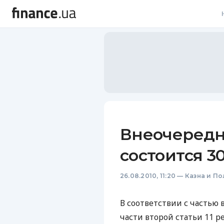
В
В
Л
А
Н
Внеочередн
С
состоится 30
П
26.08.2010, 11:20
—
Казна и По
Т
Р
В соответствии с частью
части второй статьи 11 