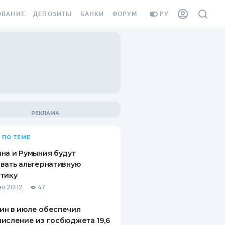
ОВАНИЕ
ДЕПОЗИТЫ
БАНКИ
ФОРУМ
РУ
ВСЕ ДЕПОЗИТЫ
ВСЕ БАНКИ
ВАНИЕ ЖИЛЬЯ ОТ
ДЕПОЗИТЫ В USD
ОТЗЫВЫ О БАНКАХ
И ШАХЕДОВ
ДЕПОЗИТЫ В EUR
МИКРОФИНАНСОВЫЕ
АХОВКА ЗАГРАНИЦУ
ОРГАНИЗАЦИИ
БОНУС К ДЕПОЗИТАМ
ОТЗЫВЫ ОБ МФО
УСЛОВИЯ АКЦИИ
Я КАРТА
 ПО ТЕМЕ
ВОПРОСЫ И ОТВЕТЫ
ОННАЯ ВИНЬЕТКА
на и Румыния будут
ДЕПОЗИТНЫЙ КАЛЬКУЛЯТОР
вать альтернативную
Я СОТРУДНИКОВ
тику
ПУТЕВОДИТЕЛИ ПО
я 20:12
47
SSISTANCE
СБЕРЕЖЕНИЯМ
ин в июле обеспечил
ВАНИЕ ОТ
исление из госбюджета 19,6
ТНЫХ СЛУЧАЕВ