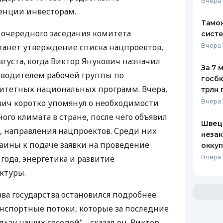
Вчера 
енции инвесторам.
Тамож
й очередного заседания комитета
систе
танет утверждение списка нацпроектов,
Вчера 
августа, когда Виктор Янукович назначил
За 7 
оводителем рабочей группы по
госбю
ритетных национальных программ. Вчера,
трлн 
вич коротко упомянул о необходимости
Вчера 
го климата в стране, после чего объявил
Швеци
, направления нацпроектов. Среди них
незак
раины к подаче заявки на проведение
оккуп
ода, энергетика и развитие
Вчера 
ктуры.
ва государства остановился подробнее.
нспортные потоки, которые за последние
ьзу наших соседей",- сказал он. Виктор