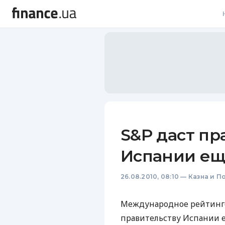
В
В
Л
А
Н
S&P даст пр
С
Испании ещ
П
26.08.2010, 08:10
—
Казна и П
Т
Р
Международное рейтингов
правительству Испании е