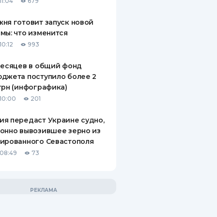
11:04
679
ня готовит запуск новой
мы: что изменится
10:12
993
месяцев в общий фонд
джета поступило более 2
грн (инфографика)
10:00
201
я передаст Украине судно,
онно вывозившее зерно из
ированного Севастополя
08:49
73