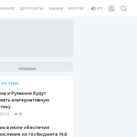
ОВАНИЕ
ДЕПОЗИТЫ
БАНКИ
ФОРУМ
РУ
ВСЕ ДЕПОЗИТЫ
ВСЕ БАНКИ
ВАНИЕ ЖИЛЬЯ ОТ
ДЕПОЗИТЫ В USD
ОТЗЫВЫ О БАНКАХ
И ШАХЕДОВ
ДЕПОЗИТЫ В EUR
МИКРОФИНАНСОВЫЕ
АХОВКА ЗАГРАНИЦУ
ОРГАНИЗАЦИИ
БОНУС К ДЕПОЗИТАМ
ОТЗЫВЫ ОБ МФО
УСЛОВИЯ АКЦИИ
Я КАРТА
 ПО ТЕМЕ
ВОПРОСЫ И ОТВЕТЫ
ОННАЯ ВИНЬЕТКА
на и Румыния будут
ДЕПОЗИТНЫЙ КАЛЬКУЛЯТОР
вать альтернативную
Я СОТРУДНИКОВ
тику
ПУТЕВОДИТЕЛИ ПО
20:12
81
SSISTANCE
СБЕРЕЖЕНИЯМ
ин в июле обеспечил
ВАНИЕ ОТ
исление из госбюджета 19,6
ТНЫХ СЛУЧАЕВ