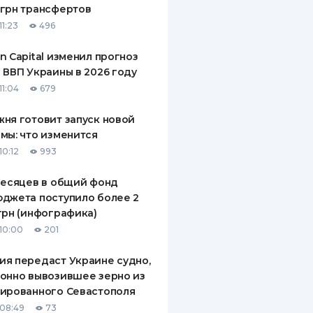
грн трансфертов
ДИТЕЛИ ПО
11:23
496
ВАНИЮ
n Capital изменил прогноз
РАХОВЫЕ ПОЛИСЫ
 ВВП Украины в 2026 году
11:04
679
ВЫЕ КОМПАНИИ
ня готовит запуск новой
 О СТРАХОВЫХ
ИЯХ
мы: что изменится
10:12
993
КА И ОПЛАТА
месяцев в общий фонд
ТЫ
джета поступило более 2
грн (инфографика)
10:00
201
я передаст Украине судно,
онно вывозившее зерно из
ированного Севастополя
08:49
73