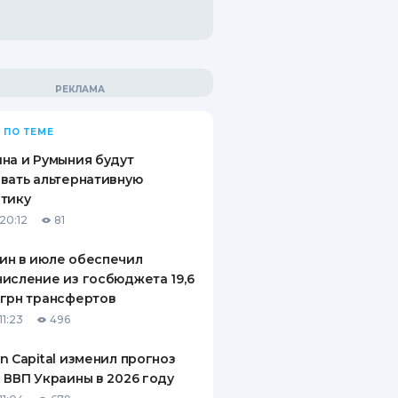
 ПО ТЕМЕ
на и Румыния будут
вать альтернативную
тику
20:12
81
ин в июле обеспечил
исление из госбюджета 19,6
грн трансфертов
11:23
496
n Capital изменил прогноз
 ВВП Украины в 2026 году