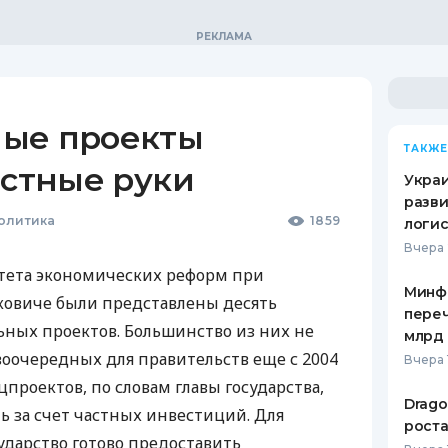
ые проекты
ТАКЖЕ
астные руки
Украи
разви
Политика
1859
логис
Вчера 
итета экономических реформ при
Минф
ковиче были представлены десять
переч
ных проектов. Большинство из них не
млрд 
воочередных для правительств еще с 2004
Вчера 
проектов, по словам главы государства,
Drago
ь за счет частных инвестиций. Для
роста
ударство готово предоставить