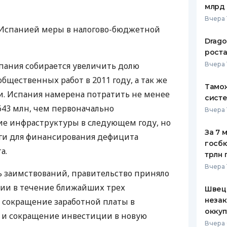
млрд 
ЕЖЕМЕСЯЧНЫЙ ОБЗОР
ПУТЕВО
Вчера 
КЕШБЭКА
СТРАХО
 Испанией меры в налогово-бюджетной
Drago
ПУТЕВОДИТЕЛИ ПО
ВСЕ СТ
роста
БАНКОВСКИМ КАРТАМ
спания собирается увеличить долю
Вчера 
СТРАХО
бщественных работ в 2011 году, а так же
Тамож
ОТЗЫВЫ
и. Испания намерена потратить не менее
КОМПАН
систе
643 млн, чем первоначально
Вчера 
ДОСТАВ
ие инфраструктуры в следующем году, но
За 7 
оги для финансирования дефицита
КОНТАК
госбю
а.
трлн 
Вчера 
 заимствований, правительство приняло
мии в течение ближайших трех
Швеци
незак
е сокращение заработной платы в
оккуп
е и сокращение инвестиции в новую
Вчера 