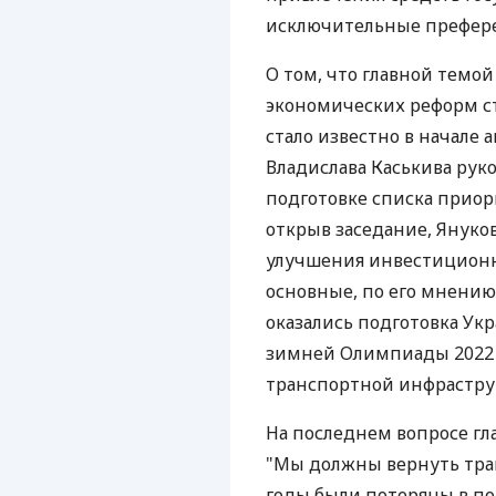
исключительные префер
О том, что главной темо
экономических реформ с
стало известно в начале 
Владислава Каськива рук
подготовке списка прио
открыв заседание, Януко
улучшения инвестиционно
основные, по его мнению
оказались подготовка Ук
зимней Олимпиады 2022 г
транспортной инфрастру
На последнем вопросе гла
"Мы должны вернуть тра
годы были потеряны в пол