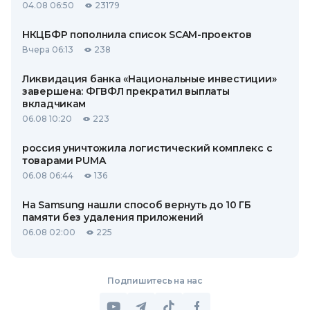
04.08 06:50
23179
НКЦБФР пополнила список SCAM-проектов
Вчера 06:13
238
Ликвидация банка «Национальные инвестиции»
завершена: ФГВФЛ прекратил выплаты
вкладчикам
06.08 10:20
223
россия уничтожила логистический комплекс с
товарами PUMA
06.08 06:44
136
На Samsung нашли способ вернуть до 10 ГБ
памяти без удаления приложений
06.08 02:00
225
Подпишитесь на нас