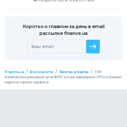
ПОДЕЛИТЬСЯ НОВОСТЬЮ
Коротко о главном за день в email
рассылке finance.ua
Ваш email
/
/
/
Finance.ua
Все новости
Финтех и Карты
ТОП
банковских решений для ФЛП: когда эквайринг, РРО и бизнес
карты в одном сервисе