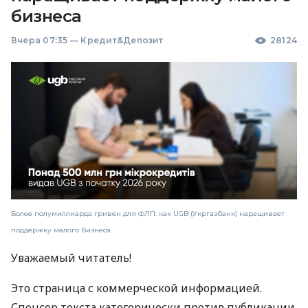
бизнеса
Вчера 07:35
—
Кредит&Депозит
28124
Более полумиллиарда гривен для ФЛП: как UGB (Укргазбанк) наращивает
поддержку малого бизнеса
Уважаемый читатель!
Это страница с коммерческой информацией.
Спонсор текста категорически против публикации