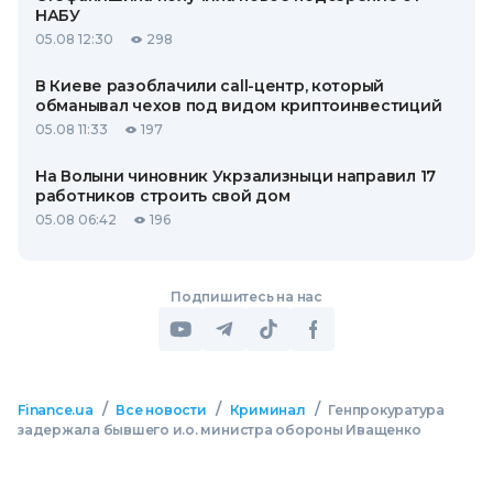
НАБУ
05.08 12:30
298
В Киеве разоблачили call-центр, который
обманывал чехов под видом криптоинвестиций
05.08 11:33
197
На Волыни чиновник Укрзализныци направил 17
работников строить свой дом
05.08 06:42
196
Подпишитесь на нас
/
/
/
Finance.ua
Все новости
Криминал
Генпрокуратура
задержала бывшего и.о. министра обороны Иващенко