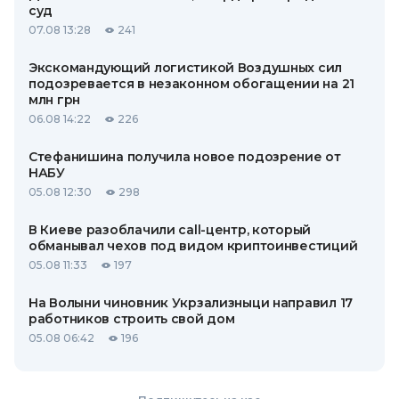
суд
07.08 13:28
241
Экскомандующий логистикой Воздушных сил
подозревается в незаконном обогащении на 21
млн грн
06.08 14:22
226
Стефанишина получила новое подозрение от
НАБУ
05.08 12:30
298
В Киеве разоблачили call-центр, который
обманывал чехов под видом криптоинвестиций
05.08 11:33
197
На Волыни чиновник Укрзализныци направил 17
работников строить свой дом
05.08 06:42
196