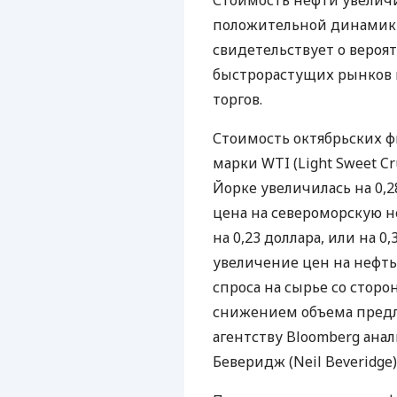
Стоимость нефти увеличи
положительной динамики
свидетельствует о вероя
быстрорастущих рынков 
торгов.
Стоимость октябрьских ф
марки WTI (Light Sweet Cr
Йорке увеличилась на 0,28
цена на североморскую н
на 0,23 доллара, или на 0,
увеличение цен на нефть
спроса на сырье со стор
снижением объема предл
агентству Bloomberg анали
Беверидж (Neil Beveridge)