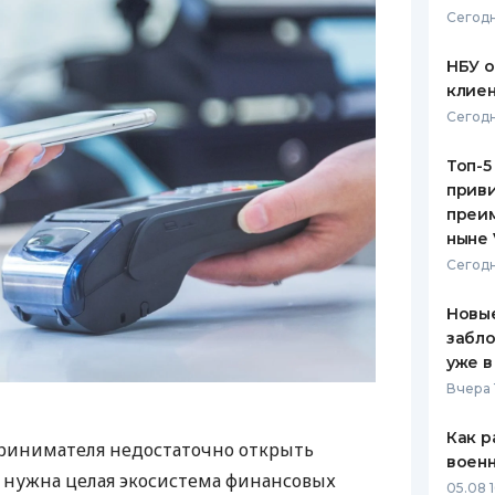
Сегодн
НБУ 
клиен
Сегодн
Топ-5
приви
преим
ныне 
Сегодн
Новые
забло
уже в
Вчера 
Как р
ринимателя недостаточно открыть
воен
у нужна целая экосистема финансовых
05.08 1