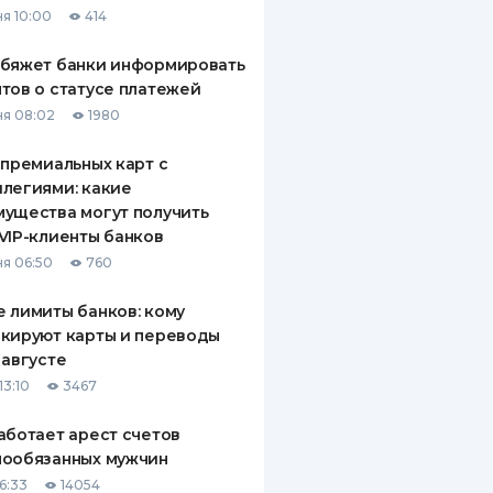
я 10:00
414
ДИТЕЛИ ПО
ВАНИЮ
обяжет банки информировать
тов о статусе платежей
РАХОВЫЕ ПОЛИСЫ
я 08:02
1980
ВЫЕ КОМПАНИИ
 премиальных карт с
легиями: какие
 О СТРАХОВЫХ
ИЯХ
ущества могут получить
VIP-клиенты банков
КА И ОПЛАТА
я 06:50
760
ТЫ
 лимиты банков: кому
кируют карты и переводы
 августе
13:10
3467
аботает арест счетов
нообязанных мужчин
6:33
14054