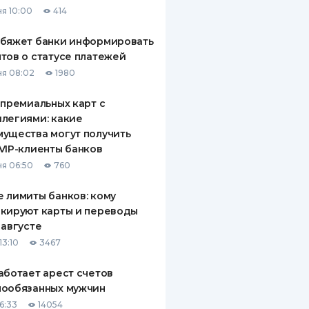
я 10:00
414
обяжет банки информировать
тов о статусе платежей
я 08:02
1980
 премиальных карт с
легиями: какие
ущества могут получить
VIP-клиенты банков
я 06:50
760
 лимиты банков: кому
кируют карты и переводы
 августе
13:10
3467
аботает арест счетов
нообязанных мужчин
6:33
14054