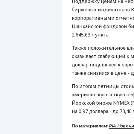
Поддержку ценам на неф
биржевых индикаторов К
корпоративными отчетно
Шанхайской фондовой бир
2 645,63 пункта.
Также положительное вли
оказывает слабеющий к м
доллар подешевел к евро 
также снизился в цене - д
По итогам пятницы стоим
американскую легкую нефт
Йоркской бирже NYMEХ (Ne
на 0,97 доллара - до 73,46 
По материалам:
РІА Новин