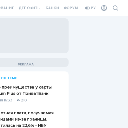
ОВАНИЕ
ДЕПОЗИТЫ
БАНКИ
ФОРУМ
РУ
ВСЕ ДЕПОЗИТЫ
ВСЕ БАНКИ
ВАНИЕ ЖИЛЬЯ ОТ
ДЕПОЗИТЫ В USD
ОТЗЫВЫ О БАНКАХ
И ШАХЕДОВ
ДЕПОЗИТЫ В EUR
МИКРОФИНАНСОВЫЕ
АХОВКА ЗАГРАНИЦУ
ОРГАНИЗАЦИИ
БОНУС К ДЕПОЗИТАМ
ОТЗЫВЫ ОБ МФО
УСЛОВИЯ АКЦИИ
Я КАРТА
 ПО ТЕМЕ
ВОПРОСЫ И ОТВЕТЫ
ОННАЯ ВИНЬЕТКА
 преимущества у карты
ДЕПОЗИТНЫЙ КАЛЬКУЛЯТОР
um Plus от ПриватБанк
Я СОТРУДНИКОВ
я 16:33
210
ПУТЕВОДИТЕЛИ ПО
SSISTANCE
СБЕРЕЖЕНИЯМ
отная плата, получаемая
нцами из-за границы,
ВАНИЕ ОТ
тилась на 23,6% - НБУ
ТНЫХ СЛУЧАЕВ