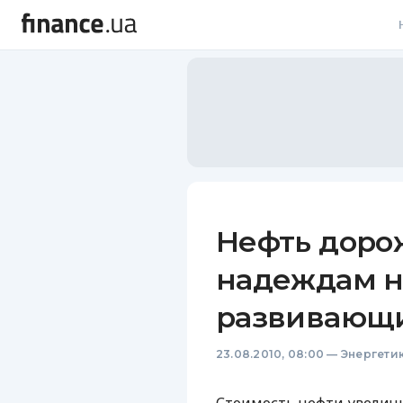
В
В
Л
А
Н
Нефть доро
С
надеждам на
П
развивающи
Т
23.08.2010, 08:00
—
Энергети
Р