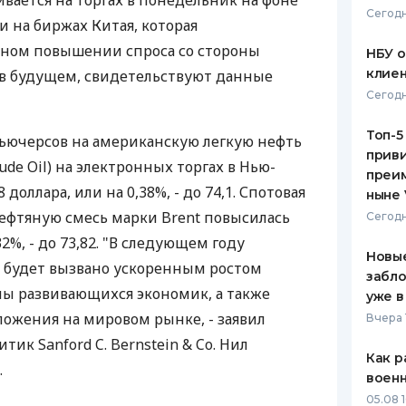
вается на торгах в понедельник на фоне
Сегодн
 на биржах Китая, которая
ЕЖЕМЕСЯЧНЫЙ ОБЗОР
ПУТЕВО
КЕШБЭКА
СТРАХО
тном повышении спроса со стороны
НБУ 
клиен
в будущем, свидетельствуют данные
ПУТЕВОДИТЕЛИ ПО
ВСЕ СТ
Сегодн
БАНКОВСКИМ КАРТАМ
СТРАХО
Топ-5
ьючерсов на американскую легкую нефть
приви
ОТЗЫВЫ
ude Oil) на электронных торгах в Нью-
КОМПАН
преим
 доллара, или на 0,38%, - до 74,1. Спотовая
ныне 
ДОСТАВ
ефтяную смесь марки Brent повысилась
Сегодн
32%, - до 73,82. "В следующем году
КОНТАК
Новые
 будет вызвано ускоренным ростом
забло
оны развивающихся экономик, а также
уже в
ожения на мировом рынке, - заявил
Вчера 
тик Sanford C. Bernstein & Co. Нил
Как р
.
воен
05.08 1