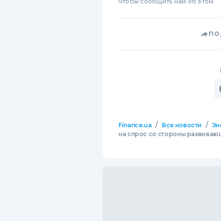
чтобы сообщить нам об этом.
ПО
/
/
Finance.ua
Все новости
Эн
на спрос со стороны развиваю