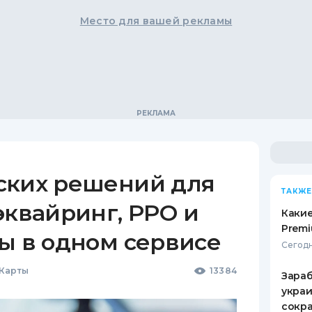
Место для вашей рекламы
ских решений для
ТАКЖЕ
эквайринг, РРО и
Какие
Premi
ы в одном сервисе
Сегодн
 Карты
13384
Зараб
украи
сокра