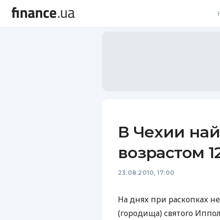
В
В
Л
А
Н
В Чехии на
С
возрастом 1
П
23.08.2010, 17:00
Т
Р
На днях при раскопках н
(городища) святого Иппо