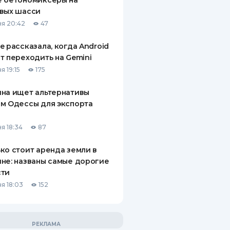
е бетономиксеры на
вых шасси
я 20:42
47
e рассказала, когда Android
т переходить на Gemini
я 19:15
175
на ищет альтернативы
м Одессы для экспорта
а
я 18:34
87
ко стоит аренда земли в
не: названы самые дорогие
сти
я 18:03
152