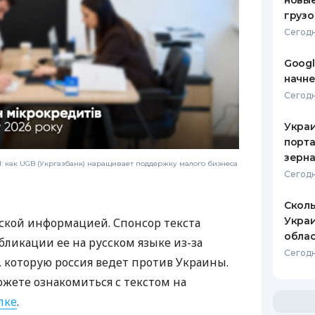
новы
грузо
Сегодн
Googl
начне
Сегодн
Украи
порта
зерн
 как UGB (Укргазбанк) наращивает поддержку малого бизнеса
Сегодн
Сколь
Украи
ской информацией. Спонсор текста
обла
бликации ее на русском языке из-за
Сегодн
которую россия ведет против Украины.
ожете ознакомиться с текстом на
лке
.