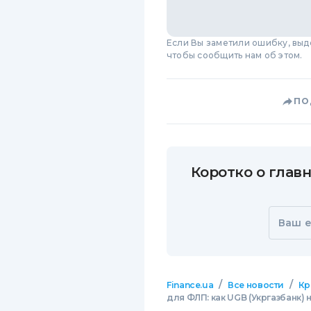
Если Вы заметили ошибку, вы
чтобы сообщить нам об этом.
ПО
Коротко о главн
Ваш e
/
/
Finance.ua
Все новости
Кр
для ФЛП: как UGB (Укргазбанк