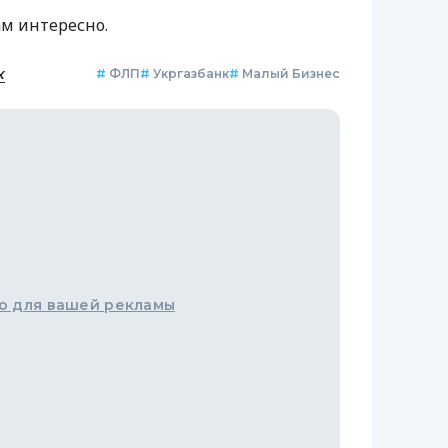
ам интересно.
к
#
ФЛП
#
Укргазбанк
#
Малый Бизнес
о для вашей рекламы