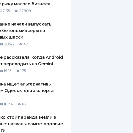
ержку малого бизнеса
ДИТЕЛИ ПО
07:35
27809
ВАНИЮ
аине начали выпускать
РАХОВЫЕ ПОЛИСЫ
е бетономиксеры на
вых шасси
ВЫЕ КОМПАНИИ
я 20:42
47
 О СТРАХОВЫХ
ИЯХ
e рассказала, когда Android
т переходить на Gemini
КА И ОПЛАТА
я 19:15
175
ТЫ
на ищет альтернативы
м Одессы для экспорта
а
я 18:34
87
ко стоит аренда земли в
не: названы самые дорогие
сти