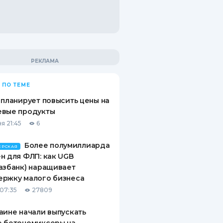
 ПО ТЕМЕ
 планирует повысить цены на
евые продукты
я 21:45
6
Более полумиллиарда
ЕРСКАЯ
н для ФЛП: как UGB
азбанк) наращивает
ержку малого бизнеса
07:35
27809
аине начали выпускать