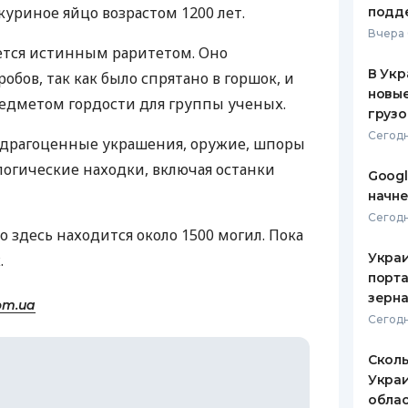
куриное яйцо возрастом 1200 лет.
подд
ЕЖЕМЕСЯЧНЫЙ ОБЗОР
ПУТЕВО
Вчера 
КЕШБЭКА
СТРАХО
ется истинным раритетом. Оно
В Укр
обов, так как было спрятано в горшок, и
ПУТЕВОДИТЕЛИ ПО
ВСЕ СТ
новы
едметом гордости для группы ученых.
БАНКОВСКИМ КАРТАМ
грузо
СТРАХО
Сегодн
 драгоценные украшения, оружие, шпоры
ОТЗЫВЫ
огические находки, включая останки
КОМПАН
Googl
начне
ДОСТАВ
Сегодн
 здесь находится около 1500 могил. Пока
КОНТАК
Украи
.
порта
зерн
com.ua
Сегодн
Сколь
Украи
обла