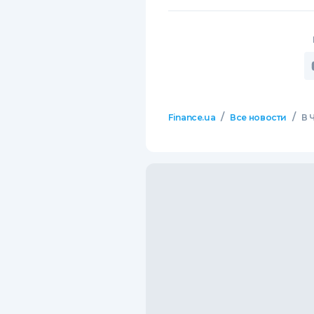
/
/
Finance.ua
Все новости
В 