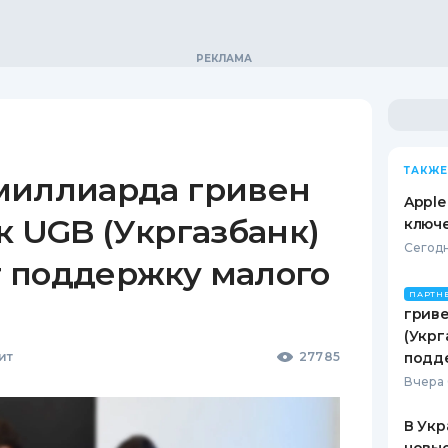
ТАКЖЕ
миллиарда гривен
Apple
к UGB (Укргазбанк)
ключ
Сегодн
 поддержку малого
ПАРТН
гриве
(Укрг
ит
27785
подд
Вчера 
В Укр