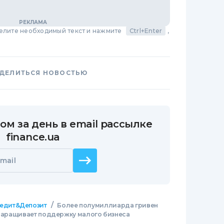
делите необходимый текст и нажмите
Ctrl+Enter
,
ДЕЛИТЬСЯ НОВОСТЬЮ
ом за день в email рассылке
finance.ua
mail
/
едит&Депозит
Более полумиллиарда гривен
) наращивает поддержку малого бизнеса