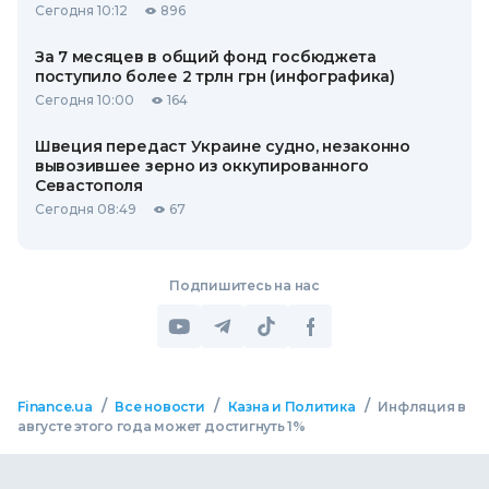
Сегодня 10:12
896
За 7 месяцев в общий фонд госбюджета
поступило более 2 трлн грн (инфографика)
Сегодня 10:00
164
Швеция передаст Украине судно, незаконно
вывозившее зерно из оккупированного
Севастополя
Сегодня 08:49
67
Подпишитесь на нас
/
/
/
Finance.ua
Все новости
Казна и Политика
Инфляция в
августе этого года может достигнуть 1%