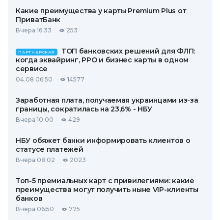
Какие преимущества у карты Premium Plus от
ПриватБанк
Вчера 16:33
253
ТОП банковских решений для ФЛП:
ПАРТНЕРСКАЯ
когда эквайринг, РРО и бизнес карты в одном
сервисе
04.08 06:50
14577
Заработная плата, получаемая украинцами из-за
границы, сократилась на 23,6% - НБУ
Вчера 10:00
429
НБУ обяжет банки информировать клиентов о
статусе платежей
Вчера 08:02
2023
Топ-5 премиальных карт с привилегиями: какие
преимущества могут получить ныне VIP-клиенты
банков
Вчера 06:50
775