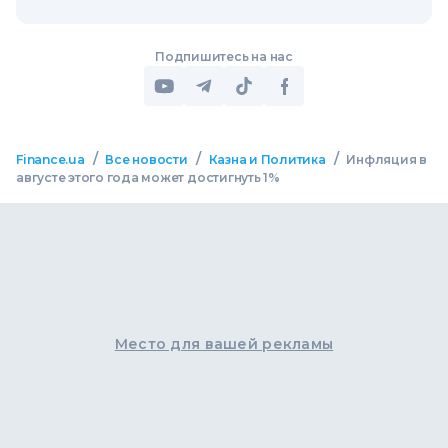
Подпишитесь на нас
/
/
/
Finance.ua
Все новости
Казна и Политика
Инфляция в
августе этого года может достигнуть 1%
Место для вашей рекламы