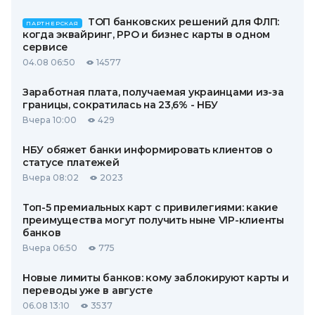
ТОП банковских решений для ФЛП:
ПАРТНЕРСКАЯ
когда эквайринг, РРО и бизнес карты в одном
сервисе
04.08 06:50
14577
Заработная плата, получаемая украинцами из-за
границы, сократилась на 23,6% - НБУ
Вчера 10:00
429
НБУ обяжет банки информировать клиентов о
статусе платежей
Вчера 08:02
2023
Топ-5 премиальных карт с привилегиями: какие
преимущества могут получить ныне VIP-клиенты
банков
Вчера 06:50
775
Новые лимиты банков: кому заблокируют карты и
переводы уже в августе
06.08 13:10
3537