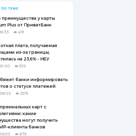
 ПО ТЕМЕ
 преимущества у карты
um Plus от ПриватБанк
16:33
419
отная плата, получаемая
нцами из-за границы,
тилась на 23,6% - НБУ
10:00
559
обяжет банки информировать
тов о статусе платежей
08:02
2519
 премиальных карт с
легиями: какие
ущества могут получить
VIP-клиенты банков
06:50
876