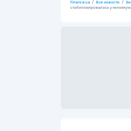
/
/
Finance.ua
Все новости
Эн
стабилизировалась у минимума з