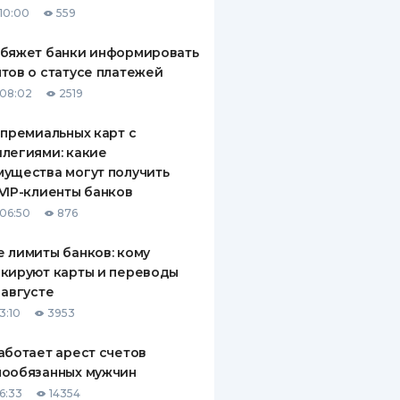
10:00
559
ДИТЕЛИ ПО
ВАНИЮ
обяжет банки информировать
тов о статусе платежей
РАХОВЫЕ ПОЛИСЫ
08:02
2519
ВЫЕ КОМПАНИИ
 премиальных карт с
легиями: какие
 О СТРАХОВЫХ
ИЯХ
ущества могут получить
VIP-клиенты банков
КА И ОПЛАТА
06:50
876
ТЫ
 лимиты банков: кому
кируют карты и переводы
 августе
3:10
3953
аботает арест счетов
нообязанных мужчин
6:33
14354