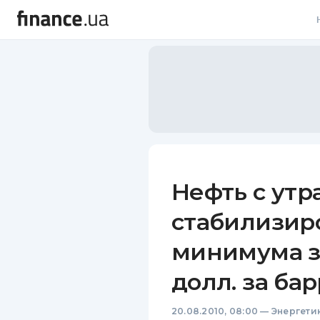
В
В
Л
А
Н
Нефть с утр
С
стабилизир
П
минимума за
Т
долл. за ба
Р
20.08.2010, 08:00
—
Энергети