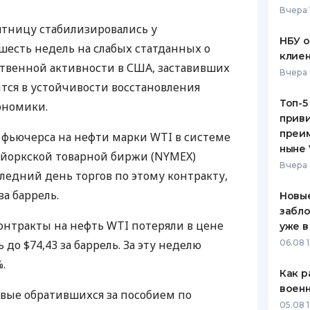
Вчера 
ЕЖЕМЕСЯЧНЫЙ ОБЗОР
ПУТЕВО
пятницу стабилизировались у
КЕШБЭКА
СТРАХО
НБУ 
шесть недель на слабых статданных о
клиен
ПУТЕВОДИТЕЛИ ПО
ВСЕ СТ
твенной активности в США, заставивших
Вчера 
БАНКОВСКИМ КАРТАМ
тся в устойчивости восстановления
СТРАХО
Топ-5
ономики.
приви
ОТЗЫВЫ
КОМПАН
преим
 фьючерса на нефти марки WTI в системе
ныне 
-йоркской товарной биржи (NYMEX)
ДОСТАВ
Вчера 
ледний день торгов по этому контракту,
КОНТАК
 за баррель.
Новые
забло
контракты на нефть WTI потеряли в цене
уже в
ь до $74,43 за баррель. За эту неделю
06.08 1
.
Как р
воен
вые обратившихся за пособием по
05.08 1