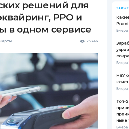
ских решений для
ТАКЖЕ
эквайринг, РРО и
Какие
Premi
ы в одном сервисе
Вчера 
 Карты
25346
Зараб
украи
сокра
Вчера 
НБУ 
клиен
Вчера 
Топ-5
приви
преим
ныне 
Вчера 