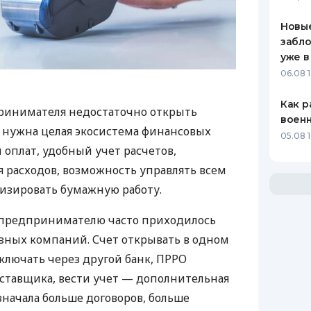
Новые
забло
уже в
06.08 1
Как р
ринимателя недостаточно открыть
воен
у нужна целая экосистема финансовых
05.08 1
 оплат, удобный учет расчетов,
 расходов, возможность управлять всем
изировать бумажную работу.
д предпринимателю часто приходилось
азных компаний. Счет открывать в одном
ключать через другой банк, ПРРО
оставщика, вести учет — дополнительная
значала больше договоров, больше