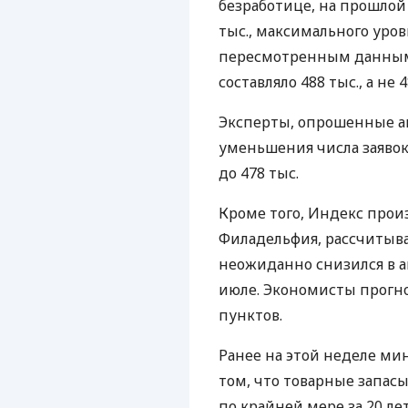
безработице, на прошлой 
тыс., максимального уров
пересмотренным данным,
составляло 488 тыс., а не 
Эксперты, опрошенные а
уменьшения числа заявок 
до 478 тыс.
Кроме того, Индекс прои
Филадельфия, рассчитыв
неожиданно снизился в ав
июле. Экономисты прогно
пунктов.
Ранее на этой неделе ми
том, что товарные запас
по крайней мере за 20 лет