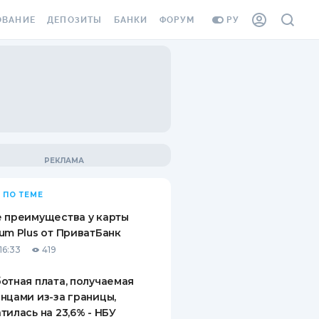
ОВАНИЕ
ДЕПОЗИТЫ
БАНКИ
ФОРУМ
РУ
ВСЕ ДЕПОЗИТЫ
ВСЕ БАНКИ
ВАНИЕ ЖИЛЬЯ ОТ
ДЕПОЗИТЫ В USD
ОТЗЫВЫ О БАНКАХ
И ШАХЕДОВ
ДЕПОЗИТЫ В EUR
МИКРОФИНАНСОВЫЕ
АХОВКА ЗАГРАНИЦУ
ОРГАНИЗАЦИИ
БОНУС К ДЕПОЗИТАМ
ОТЗЫВЫ ОБ МФО
УСЛОВИЯ АКЦИИ
Я КАРТА
 ПО ТЕМЕ
ВОПРОСЫ И ОТВЕТЫ
ОННАЯ ВИНЬЕТКА
 преимущества у карты
ДЕПОЗИТНЫЙ КАЛЬКУЛЯТОР
um Plus от ПриватБанк
Я СОТРУДНИКОВ
16:33
419
ПУТЕВОДИТЕЛИ ПО
SSISTANCE
СБЕРЕЖЕНИЯМ
отная плата, получаемая
нцами из-за границы,
ВАНИЕ ОТ
тилась на 23,6% - НБУ
ТНЫХ СЛУЧАЕВ