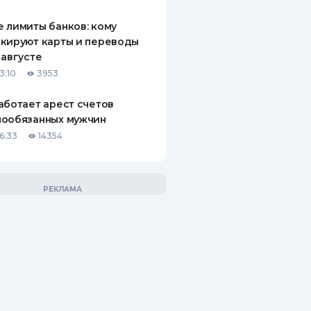
 лимиты банков: кому
кируют карты и переводы
 августе
3:10
3953
аботает арест счетов
нообязанных мужчин
6:33
14354