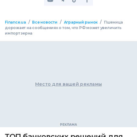
/
/
/
Finance.ua
Все новости
Аграрный рынок
Пшеница
дорожает на сообщениях о том, что РФ может увеличить
импорт зерна
Место для вашей рекламы
ТОП банковских решений для