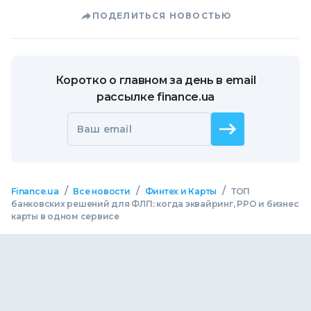
ПОДЕЛИТЬСЯ НОВОСТЬЮ
Коротко о главном за день в email
рассылке finance.ua
Ваш email
/
/
/
Finance.ua
Все новости
Финтех и Карты
ТОП
банковских решений для ФЛП: когда эквайринг, РРО и бизнес
карты в одном сервисе