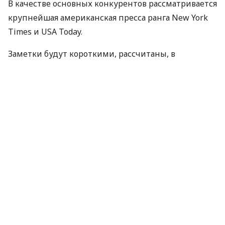
В качестве основных конкурентов рассматривается
крупнейшая американская пресса ранга New York
Times и USA Today.
Заметки будут короткими, рассчитаны, в
основном, на людей, потребляющих информацию
на бегу.
На медиаконференции в Австралии, состоявшейся
4 августа, Мердок сказал, что планшетные
компьютеры Apple кажутся ему идеальной
платформой. По его словам, десятки тысяч
читателей уже скачали приложения, которые дают
доступ к электронным версиям газет Times, Wall
Street Journal и Australian. Он также выразил
уверенность в том, что к 2012 году Apple продаст
не менее 40 млн. iPad.