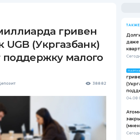
ТАКЖЕ
миллиарда гривен
Долги
к UGB (Укргазбанк)
даже 
кварт
 поддержку малого
Сегодн
ПАРТН
гриве
епозит
38882
(Укрг
подд
04.08 
Атомн
закры
(мнен
Сегодн