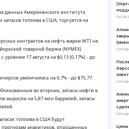
(Укрг
ЕЖЕМЕСЯЧНЫЙ ОБЗОР
ПУТЕВО
подд
на данных Американского института
КЕШБЭКА
СТРАХО
04.08 
и запасов топлива в США, торгуется на
ПУТЕВОДИТЕЛИ ПО
ВСЕ СТ
Атомн
БАНКОВСКИМ КАРТАМ
закры
СТРАХО
рсных контрактов на нефть марки WTI на
(мнен
-йоркской товарной биржи (NYMEX)
ОТЗЫВЫ
Сегодн
КОМПАН
 уровнем 17 августа на $0,13 (0,17%) - до
После
ДОСТАВ
Херсо
элект
черсов увеличилась на 0,7% - до $75,77.
КОНТАК
Сегодн
убликованным во вторник, запасы нефти в
Анома
 выросли на 5,87 млн баррелей, запасы
энерг
релей.
сдел
Сегодн
пасах топлива в США будут
Цены 
о прогнозам аналитиков, опрошенных