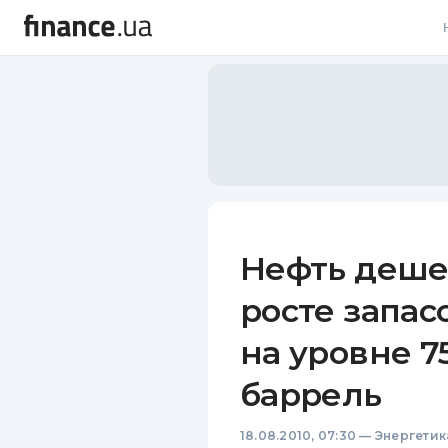
В
В
Л
А
Н
Нефть деше
С
росте запас
П
на уровне 75
Т
баррель
Р
18.08.2010, 07:30
—
Энергетик