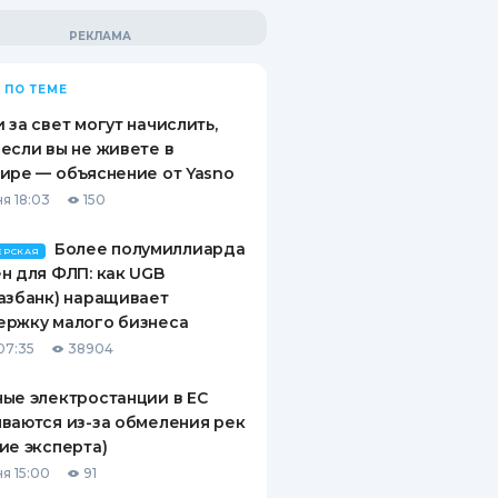
 ПО ТЕМЕ
 за свет могут начислить,
если вы не живете в
ире — объяснение от Yasno
я 18:03
150
Более полумиллиарда
ЕРСКАЯ
н для ФЛП: как UGB
азбанк) наращивает
ержку малого бизнеса
07:35
38904
ые электростанции в ЕС
ваются из-за обмеления рек
ие эксперта)
я 15:00
91