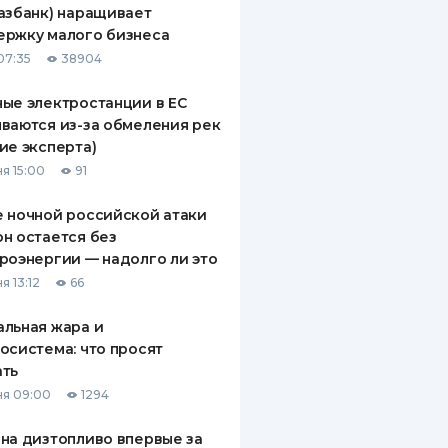
азбанк) наращивает
ДИТЕЛИ ПО
ержку малого бизнеса
ВАНИЮ
07:35
38904
РАХОВЫЕ ПОЛИСЫ
ые электростанции в ЕС
ваются из-за обмеления рек
ВЫЕ КОМПАНИИ
ие эксперта)
 О СТРАХОВЫХ
я 15:00
91
ИЯХ
 ночной российской атаки
КА И ОПЛАТА
н остается без
роэнергии — надолго ли это
ТЫ
я 13:12
66
льная жара и
осистема: что просят
ать
я 09:00
1294
на дизтопливо впервые за