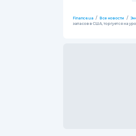
/
/
Finance.ua
Все новости
Эн
запасов в США, торгуется на ур