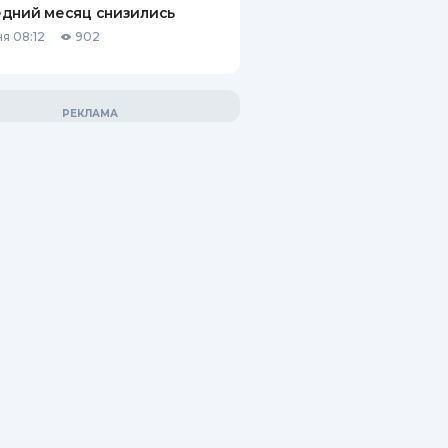
дний месяц снизились
я 08:12
902