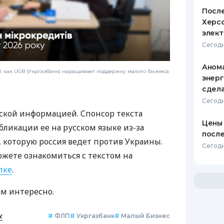
После
Херсо
элект
Сегодн
Анома
 как UGB (Укргазбанк) наращивает поддержку малого бизнеса
энерг
сдел
Сегодн
ской информацией. Спонсор текста
Цены 
бликации ее на русском языке из-за
после
которую россия ведет против Украины.
Сегодн
ожете ознакомиться с текстом на
лке
.
ам интересно.
к
#
ФЛП
#
Укргазбанк
#
Малый Бизнес