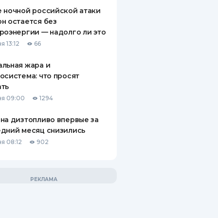
 ночной российской атаки
н остается без
роэнергии — надолго ли это
я 13:12
66
льная жара и
осистема: что просят
ать
я 09:00
1294
на дизтопливо впервые за
дний месяц снизились
я 08:12
902