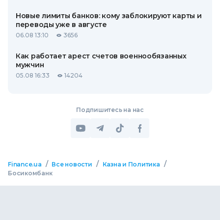
Новые лимиты банков: кому заблокируют карты и
переводы уже в августе
06.08 13:10
3656
Как работает арест счетов военнообязанных
мужчин
05.08 16:33
14204
Подпишитесь на нас
/
/
/
Finance.ua
Все новости
Казна и Политика
Босикомбанк